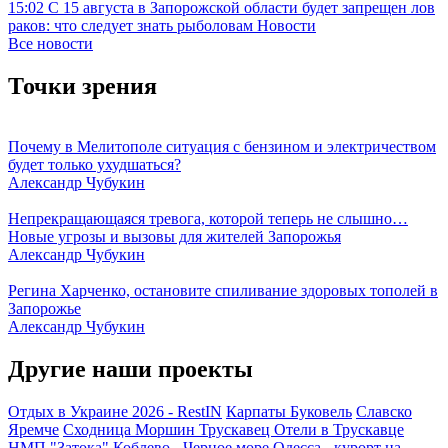
15:02
С 15 августа в Запорожской области будет запрещен лов
раков: что следует знать рыболовам
Новости
Все новости
Точки зрения
Почему в Мелитополе ситуация с бензином и электричеством
будет только ухудшаться?
Александр Чубукин
Непрекращающаяся тревога, которой теперь не слышно…
Новые угрозы и вызовы для жителей Запорожья
Александр Чубукин
Регина Харченко, остановите спиливание здоровых тополей в
Запорожье
Александр Чубукин
Другие наши проекты
Отдых в Украине 2026 - RestIN
Карпаты
Буковель
Славско
Яремче
Сходница
Моршин
Трускавец
Отели в Трускавце
НМП "Затока"
Коблево - Черное море
Одесса - курорт на