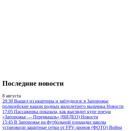
Последние новости
8 августа
20:30
Вышел из квартиры и заблудился: в Запорожье
полицейские нашли родных малолетнего мальчика
Новости
17:05
Пассажирка показала, как выглядит купе поезда
«Запорожье — Перемышль» (ВИДЕО)
Новости
15:45
В Запорожье на футбольной площадке школы
установили защитные сетки от FPV-дронов (ФОТО)
Война