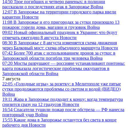
14:50
Трое погибших и четверо раненых: в полиции
рассказали о последствиях атак в Запорожье
Война
12:07
В Запорожье на территории городского парка ввели
карантин
Новости
11:08
В Запорожье и его пригородах за сутки произошло 13
пожаров: горели дома, магазин и грузовик
Война
09:02
Новый официальный праздник в Украине: что будут
отмечать ежегодно 8 августа
Новости
08:30
В Запорожье с 8 августа изменяется схема движения
через Балковый мост: схема объездного маршрута
Новости
07:42
Более 700 атак с использованием дронов за сутки: в
Запорожской области погибли три человека
Война
07:20
Мосты разрушают — россияне устанавливают понтоны:
карта показала логистические проблемы оккупантов в
Запорожской области
Война
7 августа
22:05
«Голодные игры» за розетку: в Мелитополе уже пятые
сутки продолжаются проблемы со светом и водой (ВИДЕО)
Война
19:11
Жара в Запорожье подходит к концу: когда температура
снизится сразу на 12 градусов
Новости
16:54
Спасатели тушили пожар после обстрела — РФ нанесла
повторный удар
Война
15:55
Какие дома в Запорожье останутся без света в конце
рабочего дня
Новости