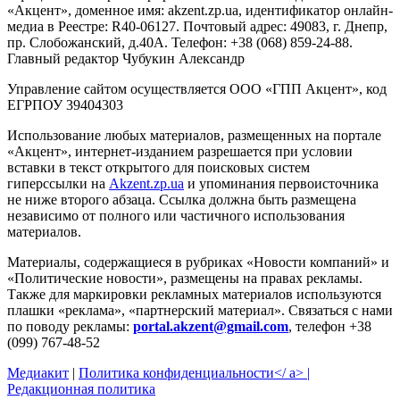
«Акцент», доменное имя: akzent.zp.ua, идентификатор онлайн-
медиа в Реестре: R40-06127. Почтовый адрес: 49083, г. Днепр,
пр. Слобожанский, д.40А. Телефон: +38 (068) 859-24-88.
Главный редактор Чубукин Александр
Управление сайтом осуществляется ООО «ГПП Акцент», код
ЕГРПОУ 39404303
Использование любых материалов, размещенных на портале
«Акцент», интернет-изданием разрешается при условии
вставки в текст открытого для поисковых систем
гиперссылки на
Akzent.zp.ua
и упоминания первоисточника
не ниже второго абзаца. Ссылка должна быть размещена
независимо от полного или частичного использования
материалов.
Материалы, содержащиеся в рубриках «Новости компаний» и
«Политические новости», размещены на правах рекламы.
Также для маркировки рекламных материалов используются
плашки «реклама», «партнерский материал». Связаться с нами
по поводу рекламы:
portal.akzent@gmail.com
, телефон +38
(099) 767-48-52
Медиакит
|
Политика конфиденциальности</ a> |
Редакционная политика