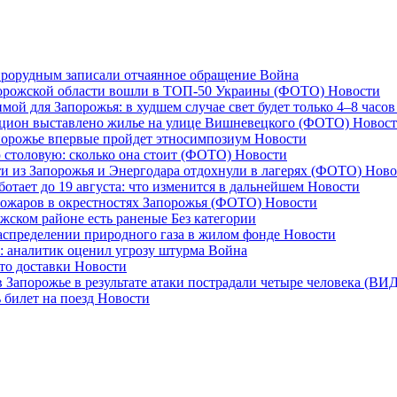
епрорудным записали отчаянное обращение
Война
апорожской области вошли в ТОП-50 Украины (ФОТО)
Новости
мой для Запорожья: в худшем случае свет будет только 4–8 часо
аукцион выставлено жилье на улице Вишневецкого (ФОТО)
Новос
апорожье впервые пройдет этносимпозиум
Новости
 столовую: сколько она стоит (ФОТО)
Новости
ети из Запорожья и Энергодара отдохнули в лагерях (ФОТО)
Ново
отает до 19 августа: что изменится в дальнейшем
Новости
пожаров в окрестностях Запорожья (ФОТО)
Новости
ожском районе есть раненые
Без категории
аспределении природного газа в жилом фонде
Новости
: аналитик оценил угрозу штурма
Война
сто доставки
Новости
 в Запорожье в результате атаки пострадали четыре человека (В
 билет на поезд
Новости