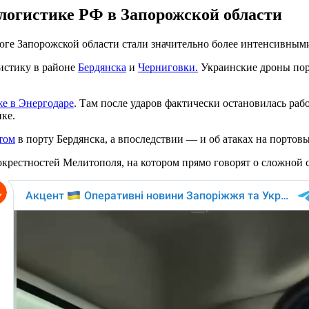
логистике РФ в Запорожской области
юге Запорожской области стали значительно более интенсивным
гистику в районе
Бердянска
и
Черниговки.
Украинские дроны пор
е в Энергодаре
. Там после ударов фактически остановилась ра
ке.
том
в порту Бердянска, а впоследствии — и об атаках на портов
окрестностей Мелитополя, на котором прямо говорят о сложной 