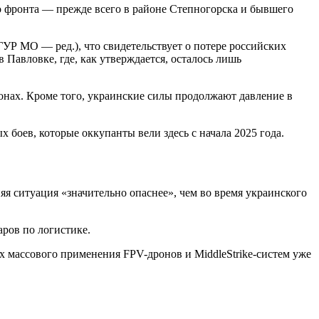
о фронта — прежде всего в районе Степногорска и бывшего
ГУР МО — ред.), что свидетельствует о потере российских
Павловке, где, как утверждается, осталось лишь
ронах. Кроме того, украинские силы продолжают давление в
х боев, которые оккупанты вели здесь с начала 2025 года.
яя ситуация «значительно опаснее», чем во время украинского
ров по логистике.
ях массового применения FPV-дронов и MiddleStrike-систем уже