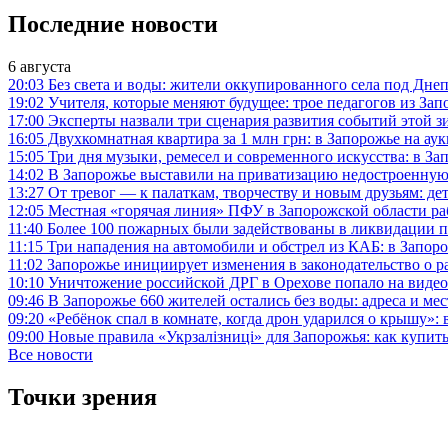
Последние новости
6 августа
20:03
Без света и воды: жители оккупированного села под Дн
19:02
Учителя, которые меняют будущее: трое педагогов из З
17:00
Эксперты назвали три сценария развития событий этой зи
16:05
Двухкомнатная квартира за 1 млн грн: в Запорожье на 
15:05
Три дня музыки, ремесел и современного искусства: в З
14:02
В Запорожье выставили на приватизацию недостроенную
13:27
От тревог — к палаткам, творчеству и новым друзьям: д
12:05
Местная «горячая линия» ПФУ в Запорожской области раб
11:40
Более 100 пожарных были задействованы в ликвидации 
11:15
Три нападения на автомобили и обстрел из КАБ: в Запор
11:02
Запорожье инициирует изменения в законодательство о р
10:10
Уничтожение российской ДРГ в Орехове попало на видео
09:46
В Запорожье 660 жителей остались без воды: адреса и ме
09:20
«Ребёнок спал в комнате, когда дрон ударился о крышу»:
09:00
Новые правила «Укрзалізниці» для Запорожья: как купить
Все новости
Точки зрения