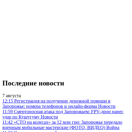
Последние новости
7 августа
12:15
Регистрация на получение денежной помощи в
Запорожье: номера телефонов и онлайн-форма
Новости
11:59
Смертоносная атака под Запорожьем: FPV-дрон нанес
удар по Кушугуму
Новости
11:42
«СТО на колесах» за 12 млн грн: Запорожье передало
военным мобильные мастерские (ФОТО, ВИДЕО)
Война