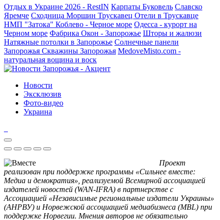
Отдых в Украине 2026 - RestIN
Карпаты
Буковель
Славско
Яремче
Сходница
Моршин
Трускавец
Отели в Трускавце
НМП "Затока"
Коблево - Черное море
Одесса - курорт на
Черном море
Фабрика Окон - Запорожье
Шторы и жалюзи
Натяжные потолки в Запорожье
Солнечные панели
Запорожья
Скважины Запорожья
MedoveMisto.com -
натуральная вощина и воск
Новости
Эксклюзив
Фото-видео
Украина
Проект
реализован при поддержке программы «Сильнее вместе:
Медиа и демократия», реализуемой Всемирной ассоциацией
издателей новостей (WAN-IFRA) в партнерстве с
Ассоциацией «Независимые региональные издатели Украины»
(АНРВУ) и Норвежской ассоциацией медиабизнеса (MBL) при
поддержке Норвегии. Мнения авторов не обязательно