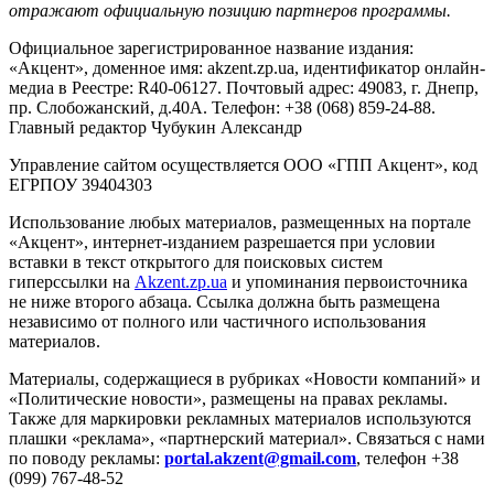
отражают официальную позицию партнеров программы.
Официальное зарегистрированное название издания:
«Акцент», доменное имя: akzent.zp.ua, идентификатор онлайн-
медиа в Реестре: R40-06127. Почтовый адрес: 49083, г. Днепр,
пр. Слобожанский, д.40А. Телефон: +38 (068) 859-24-88.
Главный редактор Чубукин Александр
Управление сайтом осуществляется ООО «ГПП Акцент», код
ЕГРПОУ 39404303
Использование любых материалов, размещенных на портале
«Акцент», интернет-изданием разрешается при условии
вставки в текст открытого для поисковых систем
гиперссылки на
Akzent.zp.ua
и упоминания первоисточника
не ниже второго абзаца. Ссылка должна быть размещена
независимо от полного или частичного использования
материалов.
Материалы, содержащиеся в рубриках «Новости компаний» и
«Политические новости», размещены на правах рекламы.
Также для маркировки рекламных материалов используются
плашки «реклама», «партнерский материал». Связаться с нами
по поводу рекламы:
portal.akzent@gmail.com
, телефон +38
(099) 767-48-52