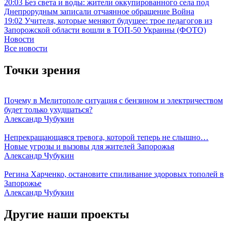
20:03
Без света и воды: жители оккупированного села под
Днепрорудным записали отчаянное обращение
Война
19:02
Учителя, которые меняют будущее: трое педагогов из
Запорожской области вошли в ТОП-50 Украины (ФОТО)
Новости
Все новости
Точки зрения
Почему в Мелитополе ситуация с бензином и электричеством
будет только ухудшаться?
Александр Чубукин
Непрекращающаяся тревога, которой теперь не слышно…
Новые угрозы и вызовы для жителей Запорожья
Александр Чубукин
Регина Харченко, остановите спиливание здоровых тополей в
Запорожье
Александр Чубукин
Другие наши проекты