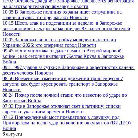
11:02
Осталось два дня: в Запорожье завершается регистрация
на благотворительную ярмарку
Новости
10:35
В Запорожье полиция охраны ищет сотрудника на
главный пульт: что предлагают
Новости
10:15
Шесть атак на подстанции за неделю: в Запорожье
восстановили электроснабжение для 83 тысяч потребителей
Новости
10:05
Запорожье вошло в тройку молодежных столиц
Украины-2026: кто опередил город
Новости
09:45
«Они уничтожают даже память о Второй мировой
войне»: как сегодня выглядит Жёлтая Круча в Запорожье
Война
09:11
997 ударов за сутки: в Запорожье и окрестностях ранены
десять человек
Новости
08:56
Временные изменения в движении троллейбусов 7
августа: как будет курсировать транспорт в Запорожье
Новости
08:24
Пожар после ночной атаки: что известно об ударе по
Запорожью
Война
07:33
Где в Запорожье отключат свет в пятницу: списки
адресов с указанием времени
Новости
07:12
Поврежденный мост превратился в ловушку: под
Приморском нанесли удар по колонне оккупантов (ВИДЕО)
Война
6 августа