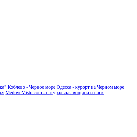
ка"
Коблево - Черное море
Одесса - курорт на Черном море
ья
MedoveMisto.com - натуральная вощина и воск