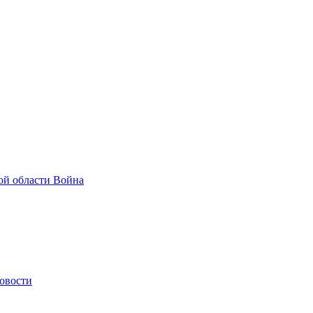
ой области
Война
овости