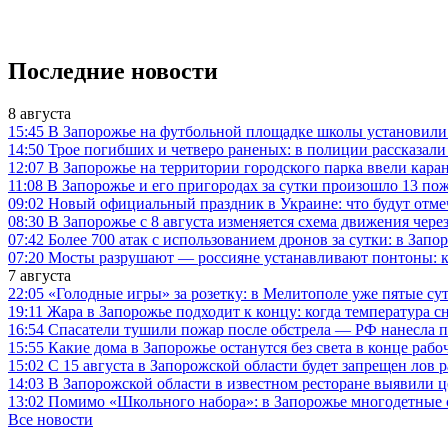
Последние новости
8 августа
15:45
В Запорожье на футбольной площадке школы установили
14:50
Трое погибших и четверо раненых: в полиции рассказали
12:07
В Запорожье на территории городского парка ввели кар
11:08
В Запорожье и его пригородах за сутки произошло 13 пож
09:02
Новый официальный праздник в Украине: что будут отмеч
08:30
В Запорожье с 8 августа изменяется схема движения чере
07:42
Более 700 атак с использованием дронов за сутки: в Зап
07:20
Мосты разрушают — россияне устанавливают понтоны: ка
7 августа
22:05
«Голодные игры» за розетку: в Мелитополе уже пятые с
19:11
Жара в Запорожье подходит к концу: когда температура сн
16:54
Спасатели тушили пожар после обстрела — РФ нанесла 
15:55
Какие дома в Запорожье останутся без света в конце рабо
15:02
С 15 августа в Запорожской области будет запрещен лов р
14:03
В Запорожской области в известном ресторане выявили 
13:02
Помимо «Школьного набора»: в Запорожье многодетные с
Все новости