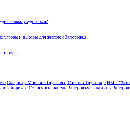
удет только ухудшаться?
е угрозы и вызовы для жителей Запорожья
Запорожье
мче
Сходница
Моршин
Трускавец
Отели в Трускавце
НМП "Зато
и в Запорожье
Солнечные панели Запорожья
Скважины Запорож