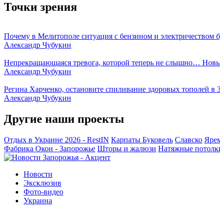
Точки зрения
Почему в Мелитополе ситуация с бензином и электричеством б
Александр Чубукин
Непрекращающаяся тревога, которой теперь не слышно… Новы
Александр Чубукин
Регина Харченко, остановите спиливание здоровых тополей в 
Александр Чубукин
Другие наши проекты
Отдых в Украине 2026 - RestIN
Карпаты
Буковель
Славско
Яре
Фабрика Окон - Запорожье
Шторы и жалюзи
Натяжные потолк
Новости
Эксклюзив
Фото-видео
Украина