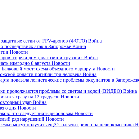
 защитные сетки от FPV-дронов (ФОТО)
Война
 о последствиях атак в Запорожье
Война
антин
Новости
аров: горели дома, магазин и грузовик
Война
ать ежегодно 8 августа
Новости
з Балковый мост: схема объездного маршрута
Новости
орожской области погибли три человека
Война
рта показала логистические проблемы оккупантов в Запорожск
утки продолжаются проблемы со светом и водой (ВИДЕО)
Война
изится сразу на 12 градусов
Новости
повторный удар
Война
чего дня
Новости
аков: что следует знать рыболовам
Новости
целый ряд нарушений
Новости
емьи могут получить ещё 2 тысячи гривен на первоклассника
Н