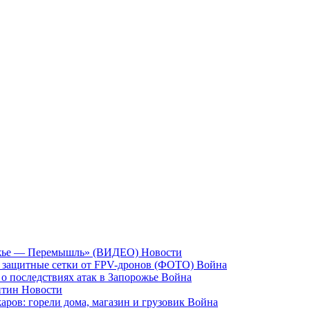
рожье — Перемышль» (ВИДЕО)
Новости
 защитные сетки от FPV-дронов (ФОТО)
Война
 о последствиях атак в Запорожье
Война
антин
Новости
аров: горели дома, магазин и грузовик
Война