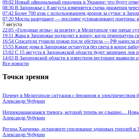
09:02
Новый официальный праздник в Украине: что будут отмеч
08:30
В Запорожье с 8 августа изменяется схема движения чере
07:42
Более 700 атак с использованием дронов за сутки: в Зап
07:20
Мосты разрушают — россияне устанавливают понтоны: ка
7 августа
22:05
«Голодные игры» за розетку: в Мелитополе уже пятые с
19:11
Жара в Запорожье подходит к концу: когда температура сн
16:54
Спасатели тушили пожар после обстрела — РФ нанесла 
15:55
Какие дома в Запорожье останутся без света в конце рабо
15:02
С 15 августа в Запорожской области будет запрещен лов р
14:03
В Запорожской области в известном ресторане выявили 
Все новости
Точки зрения
Почему в Мелитополе ситуация с бензином и электричеством б
Александр Чубукин
Непрекращающаяся тревога, которой теперь не слышно… Новы
Александр Чубукин
Регина Харченко, остановите спиливание здоровых тополей в 
Александр Чубукин