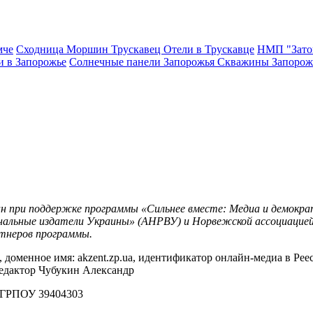
мче
Сходница
Моршин
Трускавец
Отели в Трускавце
НМП "Зато
и в Запорожье
Солнечные панели Запорожья
Скважины Запорож
н при поддержке программы «Сильнее вместе: Медиа и демократ
нальные издатели Украины» (АНРВУ) и Норвежской ассоциацией
тнеров программы.
оменное имя: akzent.zp.ua, идентификатор онлайн-медиа в Реест
редактор Чубукин Александр
ЕГРПОУ 39404303