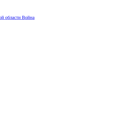
ой области
Война