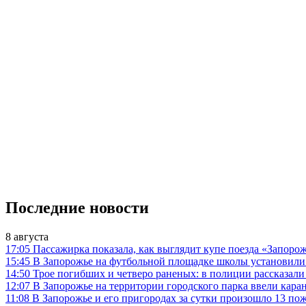
Последние новости
8 августа
17:05
Пассажирка показала, как выглядит купе поезда «Запо
15:45
В Запорожье на футбольной площадке школы установили
14:50
Трое погибших и четверо раненых: в полиции рассказали
12:07
В Запорожье на территории городского парка ввели кар
11:08
В Запорожье и его пригородах за сутки произошло 13 пож