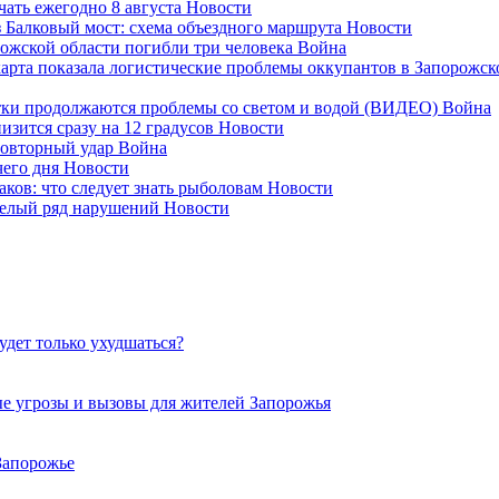
ать ежегодно 8 августа
Новости
з Балковый мост: схема объездного маршрута
Новости
орожской области погибли три человека
Война
рта показала логистические проблемы оккупантов в Запорожск
утки продолжаются проблемы со светом и водой (ВИДЕО)
Война
изится сразу на 12 градусов
Новости
повторный удар
Война
чего дня
Новости
аков: что следует знать рыболовам
Новости
целый ряд нарушений
Новости
удет только ухудшаться?
е угрозы и вызовы для жителей Запорожья
Запорожье