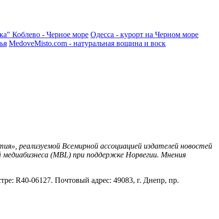
ка"
Коблево - Черное море
Одесса - курорт на Черном море
ья
MedoveMisto.com - натуральная вощина и воск
ия», реализуемой Всемирной ассоциацией издателей новостей
 медиабизнеса (MBL) при поддержке Норвегии. Мнения
ре: R40-06127. Почтовый адрес: 49083, г. Днепр, пр.