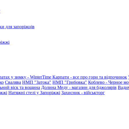
?
ки для запоріжців
ріжжі
патах у зимку - WinterTime
Карпати - все про гори та відпочинок
ко
Свалява
НМП "Затока"
НМП "Грибовка"
Коблево - Черное мо
ьний віск та вощина
Долина Меду - магазин для бджолярів
Вади
іжжі
Натяжні стелі у Запоріжжі
Захисник - військторг