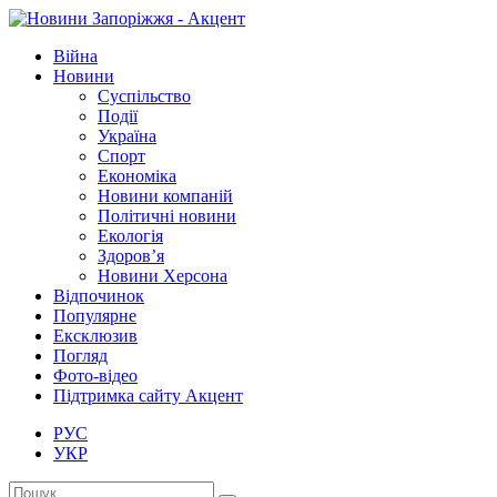
Війна
Новини
Суспільство
Події
Україна
Спорт
Економіка
Новини компаній
Політичні новини
Екологія
Здоров’я
Новини Херсона
Відпочинок
Популярне
Ексклюзив
Погляд
Фото-відео
Підтримка сайту Акцент
РУС
УКР