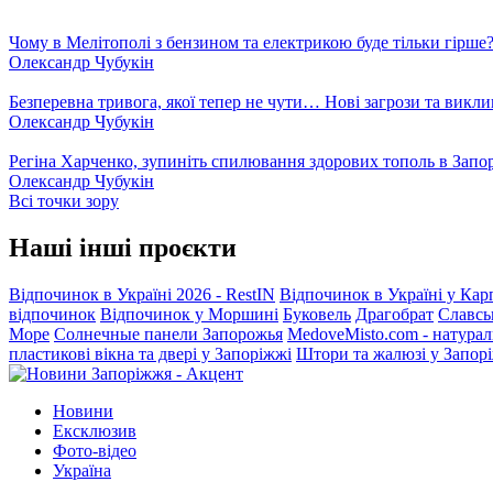
Чому в Мелітополі з бензином та електрикою буде тільки гірше
Олександр Чубукін
Безперевна тривога, якої тепер не чути… Нові загрози та викли
Олександр Чубукін
Регіна Харченко, зупиніть спилювання здорових тополь в Запо
Олександр Чубукін
Всі точки зору
Наші інші проєкти
Відпочинок в Україні 2026 - RestIN
Відпочинок в Україні у Кар
відпочинок
Відпочинок у Моршині
Буковель
Драгобрат
Славсь
Море
Солнечные панели Запорожья
MedoveMisto.com - натурал
пластикові вікна та двері у Запоріжжі
Штори та жалюзі у Запор
Новини
Ексклюзив
Фото-відео
Україна