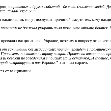
ов, спортивных и других событий, где есть скопление людей. Дл
онституции Украини”
от вакцинации, могут послужит причиной смерти тех, кому вакц
ричинам не должны умирать из-за того, что кто-то боится. Ес
ровалил вакцинацию в Украине, поэтому к вопросу ограничений
от вакцинации без медицинских причин перейдет в практическую
Провалены поставки в страну вакцин. Провалена вакцинация пр
 (и бегают по заведениям в поисках этих остатков).И главное, 
торой вакцинируется пол-Европы.”
-написал нардеп.
ся от вакцинации.