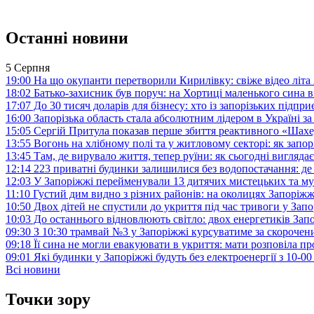
Останні новини
5 Серпня
19:00
На що окупанти перетворили Кирилівку: свіже відео літа
18:02
Батько-захисник був поруч: на Хортиці маленького сина 
17:07
До 30 тисяч доларів для бізнесу: хто із запорізьких під
16:00
Запорізька область стала абсолютним лідером в Україні з
15:05
Сергій Притула показав перше збиття реактивного «Шах
13:55
Вогонь на хлібному полі та у житловому секторі: як запо
13:45
Там, де вирувало життя, тепер руїни: як сьогодні вигля
12:14
223 приватні будинки залишилися без водопостачання: де
12:03
У Запоріжжі перейменували 13 дитячих мистецьких та м
11:10
Густий дим видно з різних районів: на околицях Запорі
10:50
Двох дітей не спустили до укриття під час тривоги у Зап
10:03
До останнього відновлюють світло: двох енергетиків За
09:30
З 10:30 трамвай №3 у Запоріжжі курсуватиме за скороч
09:18
Її сина не могли евакуювати в укриття: мати розповіла п
09:01
Які будинки у Запоріжжі будуть без електроенергії з 10-0
Всі новини
Точки зору