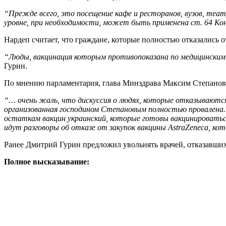
“Прежде всего, это посещение кафе и ресторанов, вузов, театр
уровне, при необходимости, может быть применена ст. 64 К
Нардеп считает, что граждане, которые полностью отказались 
“Люды, вакцинация которым противопоказана по медицинским п
Гурин.
По мнению парламентария, глава Минздрава Максим Степанов п
“… очень жаль, что дискуссия о людях, которые отказываются 
организованная господином Степановым полностью провалена. 
остаткам вакцин украинский, которые готовы вакцинироваться
идут разговоры об отказе от закупок вакцины AstraZeneca, ко
Ранее Дмитрий Гурин предложил увольнять врачей, отказавших
Полное высказывание: