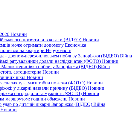
 2026
Новини
військового посвятили в козаки (ВІДЕО)
Новини
приємців може отримати допомогу
Економіка
а попитом на квартири
Нерухомість
еда» дроном-перехоплювачем поблизу Запоріжжя (ВІДЕО)
Війна
різькі рятувальники долали наслідки атак (ФОТО)
Новини
дає Малокатеринівка поблизу Запоріжжя (ВІДЕО)
Війна
 стоїть автоцистерна
Новини
узичних шкіл
Новини
жжя спалахнула масштабна пожежа (ФОТО)
Новини
оріжжі: у лікарні назвали причину (ВІДЕО)
Новини
поріжжя нагородили за мужність (ФОТО)
Новини
еним маршрутом: години обмежень
Новини
ро удар по дитячій лікарні Запоріжжя (ВІДЕО)
Війна
0
Новини