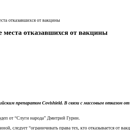
еста отказавшихся от вакцины
е места отказавшихся от вакцины
ским препаратом Covishield. В связи с массовым отказом от
рдеп от “Слуги народа” Дмитрий Гурин.
циной, следует “ограничивать права тех, кто отказывается от ва