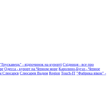
"Трускавець" - відпочинок на курорті
Східниця - все про
ре
Одесса - курорт на Черном море
Каролино-Бугаз - Черное
м Слюсарєв
Слюсарев Вадим
Region
Touch-IT
"Фабрика вікон" -