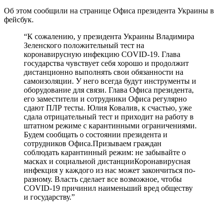
Об этом сообщили на странице Офиса президента Украины в
фейсбук.
“К сожалению, у президента Украины Владимира
Зеленского положительный тест на
коронавирусную инфекцию COVID-19. Глава
государства чувствует себя хорошо и продолжит
дистанционно выполнять свои обязанности на
самоизоляции. У него всегда будут инструменты и
оборудование для связи. Глава Офиса президента,
его заместители и сотрудники Офиса регулярно
сдают ПЛР тесты. Юлия Ковалив, к счастью, уже
сдала отрицательный тест и приходит на работу в
штатном режиме с карантинными ограничениями.
Будем сообщать о состоянии президента и
сотрудников Офиса.Призываем граждан
соблюдать карантинный режим: не забывайте о
масках и социальной дистанцииКоронавирусная
инфекция у каждого из нас может закончиться по-
разному. Власть сделает все возможное, чтобы
COVID-19 причинил наименьший вред обществу
и государству.”