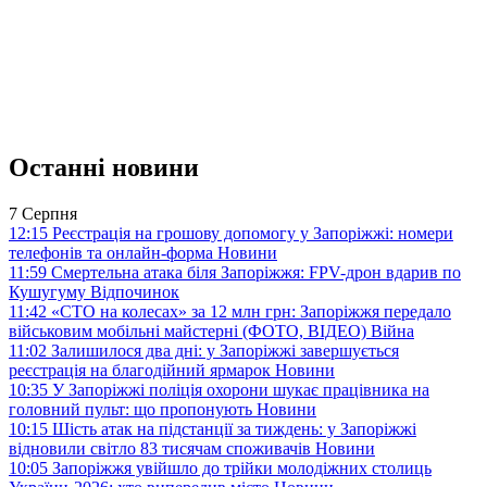
Останні новини
7 Серпня
12:15
Реєстрація на грошову допомогу у Запоріжжі: номери
телефонів та онлайн-форма
Новини
11:59
Смертельна атака біля Запоріжжя: FPV-дрон вдарив по
Кушугуму
Відпочинок
11:42
«СТО на колесах» за 12 млн грн: Запоріжжя передало
військовим мобільні майстерні (ФОТО, ВІДЕО)
Війна
11:02
Залишилося два дні: у Запоріжжі завершується
реєстрація на благодійний ярмарок
Новини
10:35
У Запоріжжі поліція охорони шукає працівника на
головний пульт: що пропонують
Новини
10:15
Шість атак на підстанції за тиждень: у Запоріжжі
відновили світло 83 тисячам споживачів
Новини
10:05
Запоріжжя увійшло до трійки молодіжних столиць