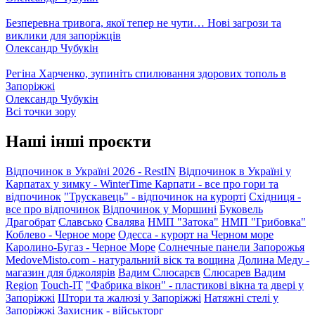
Безперевна тривога, якої тепер не чути… Нові загрози та
виклики для запоріжців
Олександр Чубукін
Регіна Харченко, зупиніть спилювання здорових тополь в
Запоріжжі
Олександр Чубукін
Всі точки зору
Наші інші проєкти
Відпочинок в Україні 2026 - RestIN
Відпочинок в Україні у
Карпатах у зимку - WinterTime
Карпати - все про гори та
відпочинок
"Трускавець" - відпочинок на курорті
Східниця -
все про відпочинок
Відпочинок у Моршині
Буковель
Драгобрат
Славсько
Свалява
НМП "Затока"
НМП "Грибовка"
Коблево - Черное море
Одесса - курорт на Черном море
Каролино-Бугаз - Черное Море
Солнечные панели Запорожья
MedoveMisto.com - натуральний віск та вощина
Долина Меду -
магазин для бджолярів
Вадим Слюсарєв
Слюсарев Вадим
Region
Touch-IT
"Фабрика вікон" - пластикові вікна та двері у
Запоріжжі
Штори та жалюзі у Запоріжжі
Натяжні стелі у
Запоріжжі
Захисник - військторг