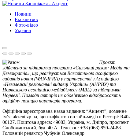
Новини
Ексклюзив
Фото-відео
Україна
Проєкт
здійснено за підтримки програми «Сильніші разом: Медіа та
Демократія», що реалізується Всесвітньою асоціацією
видавців новин (WAN-IFRA) у партнерстві з Асоціацією
«Незалежні регіональні видавці України» (АНРВУ) та
Норвезькою асоціацією медіабізнесу (MBL) за підтримки
Норвегії. Погляди авторів не обов’язково відображають
офіційну позицію партнерів програми.
Офіційна зареєстрована назва видання: “Акцент”, доменне
ім’я: akzent.zp.ua, ідентифікатор онлайн-медіа в Реєстрі: R40-
06127. Поштова адреса: 49083, Україна, м. Дніпро, проспект
Слобожанський, буд. 40 А. Телефон: +38 (068) 859-24-88.
Головний редактор Чубукін Олександр