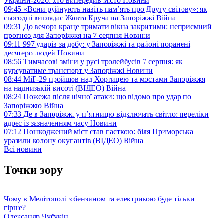
України-2026: хто випередив місто
Новини
09:45
«Вони руйнують навіть пам’ять про Другу світову»: як
сьогодні виглядає Жовта Круча на Запоріжжі
Війна
09:31
До вечора краще тримати вікна закритими: неприємний
прогноз для Запоріжжя на 7 серпня
Новини
09:11
997 ударів за добу: у Запоріжжі та районі поранені
десятеро людей
Новини
08:56
Тимчасові зміни у русі тролейбусів 7 серпня: як
курсуватиме транспорт у Запоріжжі
Новини
08:44
МіГ-29 пройшов над Хортицею та мостами Запоріжжя
на наднизькій висоті (ВІДЕО)
Війна
08:24
Пожежа після нічної атаки: що відомо про удар по
Запоріжжю
Війна
07:33
Де в Запоріжжі у п’ятницю відключать світло: переліки
адрес із зазначенням часу
Новини
07:12
Пошкоджений міст став пасткою: біля Приморська
уразили колону окупантів (ВІДЕО)
Війна
Всі новини
Точки зору
Чому в Мелітополі з бензином та електрикою буде тільки
гірше?
Олександр Чубукін