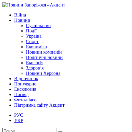
Війна
Новини
Суспільство
Події
Україна
Спорт
Економіка
Новини компаній
Політичні новини
Екологія
Здоров’я
Новини Херсона
Відпочинок
Популярне
Ексклюзив
Погляд
Фото-відео
Підтримка сайту Акцент
РУС
УКР