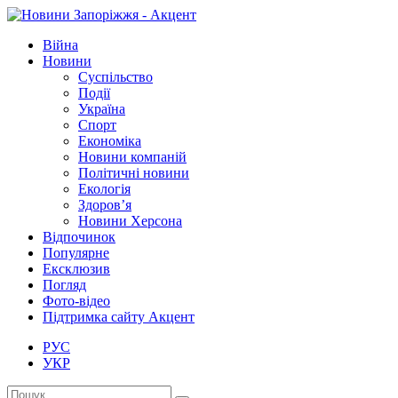
Війна
Новини
Суспільство
Події
Україна
Спорт
Економіка
Новини компаній
Політичні новини
Екологія
Здоров’я
Новини Херсона
Відпочинок
Популярне
Ексклюзив
Погляд
Фото-відео
Підтримка сайту Акцент
РУС
УКР