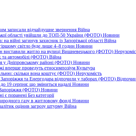
дним записали відчайдушне звернення
Війна
ізької області увійшли до ТОП-50 України (ФОТО)
Новини
 на війні загинув захисник із Запорізької області
Війна
йгіршому світло буде лише 4–8 годин
Новини
ціон виставили житло на вулиці Вишневецького (ФОТО)
Нерухоміс
к та автомобілі (ФОТО)
Війна
ся у Дніпровському районі (ФОТО)
Новини
іжжі вперше проведуть етносимпозіум
Культура
альню: скільки вона коштує (ФОТО)
Нерухомість
 із Запоріжжя та Енергодара відпочили у таборах (ФОТО)
Відпочи
до 19 серпня: що зміниться надалі
Новини
я Запоріжжя (ФОТО)
Новини
ні є поранені
Без категорії
природного газу в житловому фонді
Новини
налітик оцінив загрозу штурму
Війна