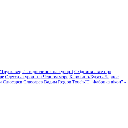
"Трускавець" - відпочинок на курорті
Східниця - все про
ре
Одесса - курорт на Черном море
Каролино-Бугаз - Черное
м Слюсарєв
Слюсарев Вадим
Region
Touch-IT
"Фабрика вікон" -