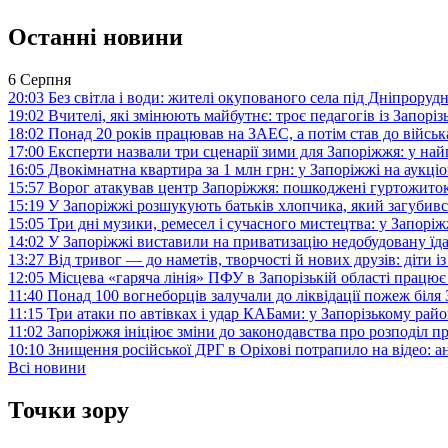
Останні новини
6 Серпня
20:03
Без світла і води: жителі окупованого села під Дніпрору
19:02
Вчителі, які змінюють майбутнє: троє педагогів із Запор
18:02
Понад 20 років працював на ЗАЕС, а потім став до війська:
17:00
Експерти назвали три сценарії зими для Запоріжжя: у на
16:05
Двокімнатна квартира за 1 млн грн: у Запоріжжі на аук
15:57
Ворог атакував центр Запоріжжя: пошкоджені гуртожито
15:19
У Запоріжжі розшукують батьків хлопчика, який загубив
15:05
Три дні музики, ремесел і сучасного мистецтва: у Запор
14:02
У Запоріжжі виставили на приватизацію недобудовану їд
13:27
Від тривог — до наметів, творчості й нових друзів: діти
12:05
Місцева «гаряча лінія» ПФУ в Запорізькій області працює 
11:40
Понад 100 вогнеборців залучали до ліквідації пожеж біл
11:15
Три атаки по автівках і удар КАБами: у Запорізькому райо
11:02
Запоріжжя ініціює зміни до законодавства про розподіл 
10:10
Знищення російської ДРГ в Оріхові потрапило на відео: а
Всі новини
Точки зору