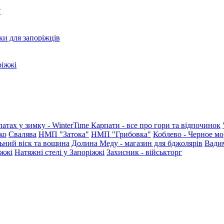
?
ки для запоріжців
ріжжі
патах у зимку - WinterTime
Карпати - все про гори та відпочинок
ко
Свалява
НМП "Затока"
НМП "Грибовка"
Коблево - Черное мо
ьний віск та вощина
Долина Меду - магазин для бджолярів
Вади
іжжі
Натяжні стелі у Запоріжжі
Захисник - військторг