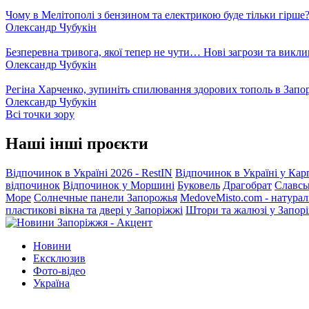
Чому в Мелітополі з бензином та електрикою буде тільки гірше
Олександр Чубукін
Безперевна тривога, якої тепер не чути… Нові загрози та викли
Олександр Чубукін
Регіна Харченко, зупиніть спилювання здорових тополь в Запо
Олександр Чубукін
Всі точки зору
Наші інші проєкти
Відпочинок в Україні 2026 - RestIN
Відпочинок в Україні у Кар
відпочинок
Відпочинок у Моршині
Буковель
Драгобрат
Славсь
Море
Солнечные панели Запорожья
MedoveMisto.com - натурал
пластикові вікна та двері у Запоріжжі
Штори та жалюзі у Запор
Новини
Ексклюзив
Фото-відео
Україна