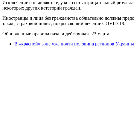
Исключение составляют те, у кого есть отрицательный результа
некоторых других категорий граждан.
Иностранцы и лица без гражданства обязательно должны предос
также, страховой полис, покрывающий лечение COVID-19.
Обновленные правила начали действовать 23 марта.
В «красной» зоне уже почти половина регионов Украины