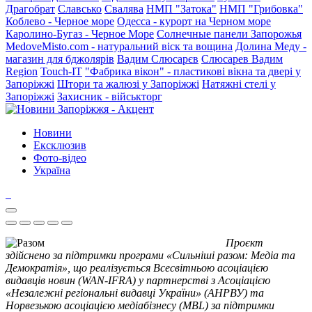
Драгобрат
Славсько
Свалява
НМП "Затока"
НМП "Грибовка"
Коблево - Черное море
Одесса - курорт на Черном море
Каролино-Бугаз - Черное Море
Солнечные панели Запорожья
MedoveMisto.com - натуральний віск та вощина
Долина Меду -
магазин для бджолярів
Вадим Слюсарєв
Слюсарев Вадим
Region
Touch-IT
"Фабрика вікон" - пластикові вікна та двері у
Запоріжжі
Штори та жалюзі у Запоріжжі
Натяжні стелі у
Запоріжжі
Захисник - військторг
Новини
Ексклюзив
Фото-відео
Україна
Проєкт
здійснено за підтримки програми «Сильніші разом: Медіа та
Демократія», що реалізується Всесвітньою асоціацією
видавців новин (WAN-IFRA) у партнерстві з Асоціацією
«Незалежні регіональні видавці України» (АНРВУ) та
Норвезькою асоціацією медіабізнесу (MBL) за підтримки