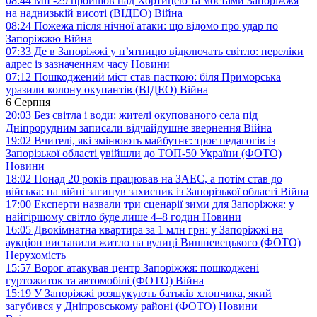
08:44
МіГ-29 пройшов над Хортицею та мостами Запоріжжя
на наднизькій висоті (ВІДЕО)
Війна
08:24
Пожежа після нічної атаки: що відомо про удар по
Запоріжжю
Війна
07:33
Де в Запоріжжі у п’ятницю відключать світло: переліки
адрес із зазначенням часу
Новини
07:12
Пошкоджений міст став пасткою: біля Приморська
уразили колону окупантів (ВІДЕО)
Війна
6 Серпня
20:03
Без світла і води: жителі окупованого села під
Дніпрорудним записали відчайдушне звернення
Війна
19:02
Вчителі, які змінюють майбутнє: троє педагогів із
Запорізької області увійшли до ТОП-50 України (ФОТО)
Новини
18:02
Понад 20 років працював на ЗАЕС, а потім став до
війська: на війні загинув захисник із Запорізької області
Війна
17:00
Експерти назвали три сценарії зими для Запоріжжя: у
найгіршому світло буде лише 4–8 годин
Новини
16:05
Двокімнатна квартира за 1 млн грн: у Запоріжжі на
аукціон виставили житло на вулиці Вишневецького (ФОТО)
Нерухомість
15:57
Ворог атакував центр Запоріжжя: пошкоджені
гуртожиток та автомобілі (ФОТО)
Війна
15:19
У Запоріжжі розшукують батьків хлопчика, який
загубився у Дніпровському районі (ФОТО)
Новини