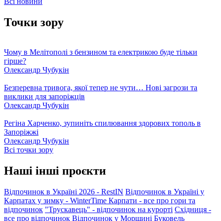
Всі новини
Точки зору
Чому в Мелітополі з бензином та електрикою буде тільки
гірше?
Олександр Чубукін
Безперевна тривога, якої тепер не чути… Нові загрози та
виклики для запоріжців
Олександр Чубукін
Регіна Харченко, зупиніть спилювання здорових тополь в
Запоріжжі
Олександр Чубукін
Всі точки зору
Наші інші проєкти
Відпочинок в Україні 2026 - RestIN
Відпочинок в Україні у
Карпатах у зимку - WinterTime
Карпати - все про гори та
відпочинок
"Трускавець" - відпочинок на курорті
Східниця -
все про відпочинок
Відпочинок у Моршині
Буковель