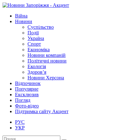
Війна
Новини
Суспільство
Події
Україна
Спорт
Економіка
Новини компаній
Політичні новини
Екологія
Здоров’я
Новини Херсона
Відпочинок
Популярне
Ексклюзив
Погляд
Фото-відео
Підтримка сайту Акцент
РУС
УКР