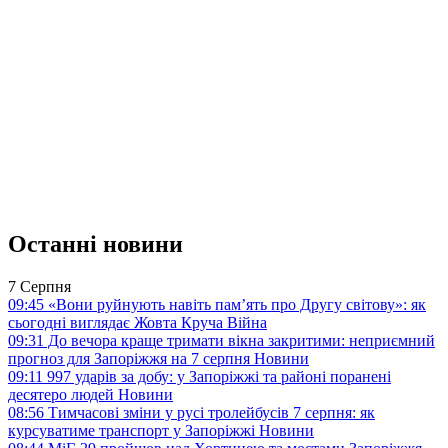
Останні новини
7 Серпня
09:45
«Вони руйнують навіть пам’ять про Другу світову»: як
сьогодні виглядає Жовта Круча
Війна
09:31
До вечора краще тримати вікна закритими: неприємний
прогноз для Запоріжжя на 7 серпня
Новини
09:11
997 ударів за добу: у Запоріжжі та районі поранені
десятеро людей
Новини
08:56
Тимчасові зміни у русі тролейбусів 7 серпня: як
курсуватиме транспорт у Запоріжжі
Новини