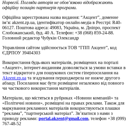
Норвегії. Погляди авторів не обов’язково відображають
офіційну позицію партнерів програми.
Офіційна зареєстрована назва видання: “Акцент”, доменне
ім’я: akzent.zp.ua, ідентифікатор онлайн-медіа в Реєстрі: R40-
06127. Поштова адреса: 49083, Україна, м. Дніпро, проспект
Слобожанський, буд. 40 А. Телефон: +38 (068) 859-24-88.
Головний редактор Чубукін Олександр
Управління сайтом здійснюється ТОВ “ГПП Акцент”, код
ЄДРПОУ 39404303
Використання будь-яких матеріалів, розміщених на порталі
«Акцент», інтернет-виданням дозволяється за умови вставки в
текст відкритого для пошукових систем гіперпосилання на
Akzent.zp.ua
та згадування першоджерела не нижче другого
абзацу. Посилання має бути розміщене незалежно від повного
чи часткового використання матеріалів.
Матеріали, що містяться в рубриках «Новини компаній» та
«Політичні новини», розміщені на правах реклами. Також для
маркування рекламних матеріалів використвуються плашки
“реклама”, “партнерський матеріал”. Зв’язатися з нами з
приводу реклами:
portal.akzent@gmail.com
, телефон +38 (099)
767-48-52