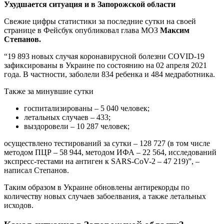
Ухудшается ситуация и в Запорожской области
Свежие цифры статистики за последние сутки на своей
странице в Фейсбук опубликовал глава МОЗ
Максим
Степанов.
“19 893 новых случая коронавирусной болезни COVID-19
зафиксированы в Украине по состоянию на 02 апреля 2021
года. В частности, заболели 834 ребенка и 484 медработника.
Также за минувшие сутки
госпитализированы – 5 040 человек;
летальных случаев – 433;
выздоровели – 10 287 человек;
осуществлено тестирований за сутки – 128 727 (в том числе
методом ПЦР – 58 944, методом ИФА – 22 564, исследований
экспресс-тестами на антиген к SARS-CoV-2 – 47 219)”, –
написал Степанов.
Таким образом в Украине обновлены антирекорды по
количеству новых случаев забоелвания, а также летальных
исходов.