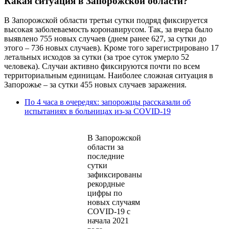
Какая ситуация в Запорожской области?
В Запорожской области третьи сутки подряд фиксируется
высокая заболеваемость коронавирусом. Так, за вчера было
выявлено 755 новых случаев (днем ранее 627, за сутки до
этого – 736 новых случаев). Кроме того зарегистрировано 17
летальных исходов за сутки (за трое суток умерло 52
человека). Случаи активно фиксируются почти по всем
территориальным единицам. Наиболее сложная ситуация в
Запорожье – за сутки 455 новых случаев заражения.
По 4 часа в очередях: запорожцы рассказали об
испытаниях в больницах из-за COVID-19
В Запорожской
области за
последние
сутки
зафиксированы
рекордные
цифры по
новых случаям
COVID-19 с
начала 2021