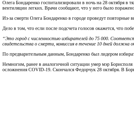
Олега Бондаренко госпитализировали в ночь на 28 октября в т
вентиляции легких. Врачи сообщают, что у него было поражен
Из-за смерти Олега Бондаренко в городе проведут повторные 
Дело в том, что если после подсчета голосов окажется, что по
“Это город с численностью избирателей до 75 000. Соответс
свидетельства о смерти, комиссия в течение 10 дней должна
По предварительным данным, Бондаренко был лидером избира
Немногим, ранее в аналогичной ситуации умер мэр Борисполя
осложнения COVID-19. Скончался Федорчук 28 октября. В Бор