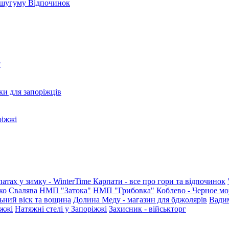
Кушугуму
Відпочинок
?
ки для запоріжців
ріжжі
патах у зимку - WinterTime
Карпати - все про гори та відпочинок
ко
Свалява
НМП "Затока"
НМП "Грибовка"
Коблево - Черное мо
ьний віск та вощина
Долина Меду - магазин для бджолярів
Вади
іжжі
Натяжні стелі у Запоріжжі
Захисник - військторг