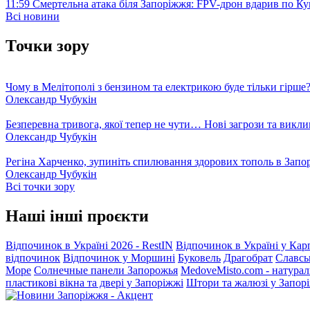
11:59
Смертельна атака біля Запоріжжя: FPV-дрон вдарив по 
Всі новини
Точки зору
Чому в Мелітополі з бензином та електрикою буде тільки гірше
Олександр Чубукін
Безперевна тривога, якої тепер не чути… Нові загрози та викли
Олександр Чубукін
Регіна Харченко, зупиніть спилювання здорових тополь в Запо
Олександр Чубукін
Всі точки зору
Наші інші проєкти
Відпочинок в Україні 2026 - RestIN
Відпочинок в Україні у Кар
відпочинок
Відпочинок у Моршині
Буковель
Драгобрат
Славсь
Море
Солнечные панели Запорожья
MedoveMisto.com - натурал
пластикові вікна та двері у Запоріжжі
Штори та жалюзі у Запор