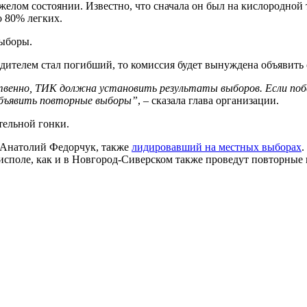
яжелом состоянии. Известно, что сначала он был на кислородной
о 80% легких.
выборы.
бедителем стал погибший, то комиссия будет вынуждена объявить
твенно, ТИК должна установить результаты выборов. Если побе
 объявить повторные выборы”
, – сказала глава организации.
тельной гонки.
 Анатолий Федорчук, также
лидировавший на местных выборах
.
исполе, как и в Новгород-Сиверском также проведут повторные