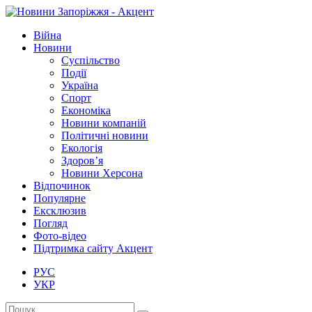
Війна
Новини
Суспільство
Події
Україна
Спорт
Економіка
Новини компаній
Політичні новини
Екологія
Здоров’я
Новини Херсона
Відпочинок
Популярне
Ексклюзив
Погляд
Фото-відео
Підтримка сайту Акцент
РУС
УКР