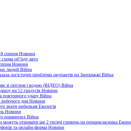
 8 серпня
Новини
 схема об’їзду
авто
серпня
Новини
троє людей
Війна
зала логістичні проблеми окупантів на Запоріжжі
Війна
еми зі світлом і водою (ВІДЕО)
Війна
дразу на 12 градусів
Новини
а повторного удару
Війна
і робочого дня
Новини
арто знати рибалкам
Екологія
ень
Новини
ато поранених
Війна
ни можуть отримати ще 2 тисячі гривень на першокласника
Еконо
лефонів та онлайн-форма
Новини