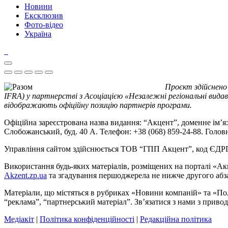
Новини
Ексклюзив
Фото-відео
Україна
Проєкт здійснено
IFRA) у партнерстві з Асоціацією «Незалежні регіональні видав
відображають офіційну позицію партнерів програми.
Офіційна зареєстрована назва видання: “Акцент”, доменне ім’я: 
Слобожанський, буд. 40 А. Телефон: +38 (068) 859-24-88. Голо
Управління сайтом здійснюється ТОВ “ГПП Акцент”, код ЄД
Використання будь-яких матеріалів, розміщених на порталі «Ак
Akzent.zp.ua
та згадування першоджерела не нижче другого абза
Матеріали, що містяться в рубриках «Новини компаній» та «По
“реклама”, “партнерський матеріал”. Зв’язатися з нами з приво
Медіакіт
|
Політика конфіденційності
|
Редакційна політика