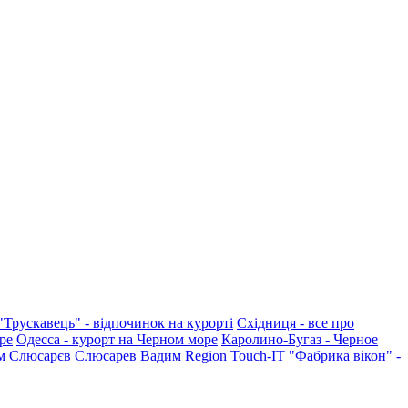
"Трускавець" - відпочинок на курорті
Східниця - все про
ре
Одесса - курорт на Черном море
Каролино-Бугаз - Черное
м Слюсарєв
Слюсарев Вадим
Region
Touch-IT
"Фабрика вікон" -