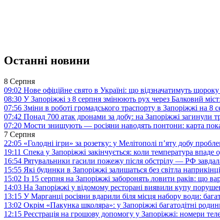
Останні новини
8 Серпня
09:02
Нове офіційне свято в Україні: що відзначатимуть щороку
08:30
У Запоріжжі з 8 серпня змінюють рух через Балковий міст:
07:56
Зміни в роботі громадського траспорту в Запоріжжі на 8 
07:42
Понад 700 атак дронами за добу: на Запоріжжі загинули 
07:20
Мости знищують — росіяни наводять понтони: карта пока
7 Серпня
22:05
«Голодні ігри» за розетку: у Мелітополі п’яту добу пробл
19:11
Спека у Запоріжжі закінчується: коли температура впаде о
16:54
Рятувальники гасили пожежу після обстрілу — РФ завдал
15:55
Які будинки в Запоріжжі залишаться без світла наприкінц
15:02
Із 15 серпня на Запоріжжі заборонять ловити раків: що в
14:03
На Запоріжжі у відомому ресторані виявили купу поруш
13:15
У Марганці росіяни вдарили біля місця набору води: баг
13:02
Окрім «Пакунка школяра»: у Запоріжжі багатодітні роди
12:15
Реєстрація на грошову допомогу у Запоріжжі: номери те