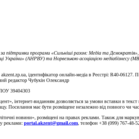
 за підтримки програми «Сильніші разом: Медіа та Демократія»,
ці України» (АНРВУ) та Норвезькою асоціацією медіабізнесу (MBL
akzent.zp.ua, ідентифікатор онлайн-медіа в Реєстрі: R40-06127. П
вний редактор Чубукін Олександр
РПОУ 39404303
цент», інтернет-виданням дозволяється за умови вставки в текс
цу. Посилання має бути розміщене незалежно від повного чи час
літичні новини», розміщені на правах реклами. Також для марк
ду реклами:
portal.akzent@gmail.com
, телефон +38 (099) 767-48-5