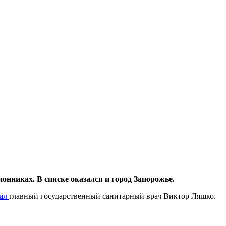
нниках. В списке оказался и город Запорожье.
зал
главный государственный санитарный врач Виктор Ляшко.