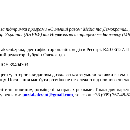
 за підтримки програми «Сильніші разом: Медіа та Демократія»,
ці України» (АНРВУ) та Норвезькою асоціацією медіабізнесу (MBL
akzent.zp.ua, ідентифікатор онлайн-медіа в Реєстрі: R40-06127. П
вний редактор Чубукін Олександр
РПОУ 39404303
цент», інтернет-виданням дозволяється за умови вставки в текс
цу. Посилання має бути розміщене незалежно від повного чи час
літичні новини», розміщені на правах реклами. Також для марк
ду реклами:
portal.akzent@gmail.com
, телефон +38 (099) 767-48-5