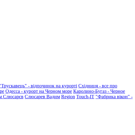
"Трускавець" - відпочинок на курорті
Східниця - все про
ре
Одесса - курорт на Черном море
Каролино-Бугаз - Черное
м Слюсарєв
Слюсарев Вадим
Region
Touch-IT
"Фабрика вікон" -