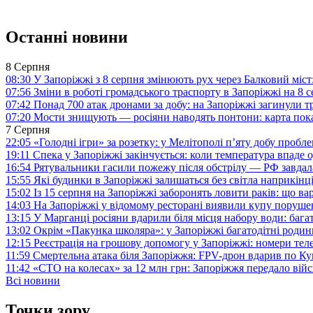
Останні новини
8 Серпня
08:30
У Запоріжжі з 8 серпня змінюють рух через Балковий міст:
07:56
Зміни в роботі громадського траспорту в Запоріжжі на 8 
07:42
Понад 700 атак дронами за добу: на Запоріжжі загинули 
07:20
Мости знищують — росіяни наводять понтони: карта пока
7 Серпня
22:05
«Голодні ігри» за розетку: у Мелітополі п’яту добу пробл
19:11
Спека у Запоріжжі закінчується: коли температура впаде о
16:54
Рятувальники гасили пожежу після обстрілу — РФ завдал
15:55
Які будинки в Запоріжжі залишаться без світла наприкінц
15:02
Із 15 серпня на Запоріжжі заборонять ловити раків: що в
14:03
На Запоріжжі у відомому ресторані виявили купу поруш
13:15
У Марганці росіяни вдарили біля місця набору води: баг
13:02
Окрім «Пакунка школяра»: у Запоріжжі багатодітні роди
12:15
Реєстрація на грошову допомогу у Запоріжжі: номери те
11:59
Смертельна атака біля Запоріжжя: FPV-дрон вдарив по 
11:42
«СТО на колесах» за 12 млн грн: Запоріжжя передало ві
Всі новини
Точки зору