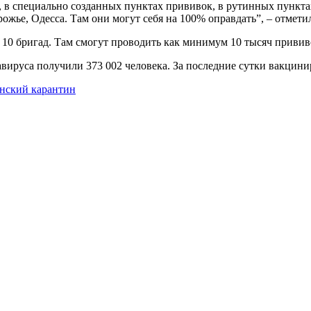
 в специально созданных пунктах прививок, в рутинных пункт
ожье, Одесса. Там они могут себя на 100% оправдать”, – отмети
о 10 бригад. Там смогут проводить как минимум 10 тысяч прививо
ируса получили 373 002 человека. За последние сутки вакцинир
инский карантин