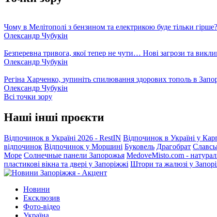
Чому в Мелітополі з бензином та електрикою буде тільки гірше
Олександр Чубукін
Безперевна тривога, якої тепер не чути… Нові загрози та викли
Олександр Чубукін
Регіна Харченко, зупиніть спилювання здорових тополь в Запо
Олександр Чубукін
Всі точки зору
Наші інші проєкти
Відпочинок в Україні 2026 - RestIN
Відпочинок в Україні у Кар
відпочинок
Відпочинок у Моршині
Буковель
Драгобрат
Славсь
Море
Солнечные панели Запорожья
MedoveMisto.com - натурал
пластикові вікна та двері у Запоріжжі
Штори та жалюзі у Запор
Новини
Ексклюзив
Фото-відео
Україна