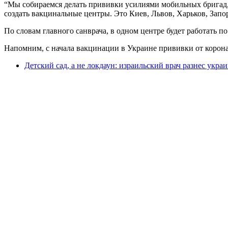
“Мы собираемся делать прививки усилиями мобильных бригад,
создать вакцинальные центры. Это Киев, Львов, Харьков, Запор
По словам главного санврача, в одном центре будет работать п
Напомним, с начала вакцинации в Украине прививки от коронав
Детский сад, а не локдаун: израильский врач разнес укра