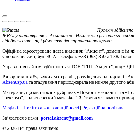
Проєкт здійснено
IFRA) у партнерстві з Асоціацією «Незалежні регіональні видав
відображають офіційну позицію партнерів програми.
Офіційна зареєстрована назва видання: “Акцент”, доменне ім’я: 
Слобожанський, буд. 40 А. Телефон: +38 (068) 859-24-88. Голо
Управління сайтом здійснюється ТОВ “ГПП Акцент”, код ЄД
Використання будь-яких матеріалів, розміщених на порталі «Ак
Akzent.zp.ua
та згадування першоджерела не нижче другого абза
Матеріали, що містяться в рубриках «Новини компаній» та «По
“реклама”, “партнерський матеріал”. Зв’язатися з нами з приво
Медіакіт
|
Політика конфіденційності
|
Редакційна політика
Зв’язатися з нами:
portal.akzent@gmail.com
© 2026 Всі права захищено