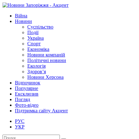
Війна
Новини
Суспільство
Події
Україна
Спорт
Економіка
Новини компаній
Політичні новини
Екологія
Здоров’я
Новини Херсона
Відпочинок
Популярне
Ексклюзив
Погляд
Фото-відео
Підтримка сайту Акцент
РУС
УКР