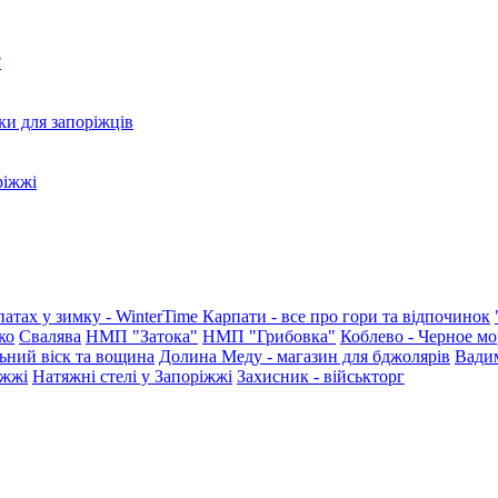
?
ки для запоріжців
ріжжі
патах у зимку - WinterTime
Карпати - все про гори та відпочинок
ко
Свалява
НМП "Затока"
НМП "Грибовка"
Коблево - Черное мо
ьний віск та вощина
Долина Меду - магазин для бджолярів
Вади
іжжі
Натяжні стелі у Запоріжжі
Захисник - військторг