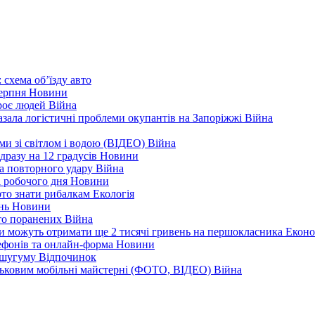
 схема об’їзду
авто
серпня
Новини
троє людей
Війна
зала логістичні проблеми окупантів на Запоріжжі
Війна
еми зі світлом і водою (ВІДЕО)
Війна
дразу на 12 градусів
Новини
а повторного удару
Війна
і робочого дня
Новини
арто знати рибалкам
Екологія
ень
Новини
ато поранених
Війна
ни можуть отримати ще 2 тисячі гривень на першокласника
Еконо
лефонів та онлайн-форма
Новини
Кушугуму
Відпочинок
йськовим мобільні майстерні (ФОТО, ВІДЕО)
Війна