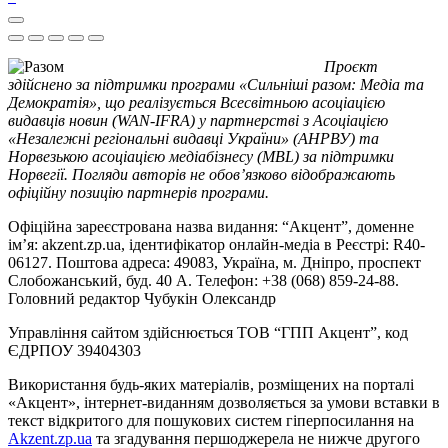
Проєкт
здійснено за підтримки програми «Сильніші разом: Медіа та
Демократія», що реалізується Всесвітньою асоціацією
видавців новин (WAN-IFRA) у партнерстві з Асоціацією
«Незалежні регіональні видавці України» (АНРВУ) та
Норвезькою асоціацією медіабізнесу (MBL) за підтримки
Норвегії. Погляди авторів не обов’язково відображають
офіційну позицію партнерів програми.
Офіційна зареєстрована назва видання: “Акцент”, доменне
ім’я: akzent.zp.ua, ідентифікатор онлайн-медіа в Реєстрі: R40-
06127. Поштова адреса: 49083, Україна, м. Дніпро, проспект
Слобожанський, буд. 40 А. Телефон: +38 (068) 859-24-88.
Головний редактор Чубукін Олександр
Управління сайтом здійснюється ТОВ “ГПП Акцент”, код
ЄДРПОУ 39404303
Використання будь-яких матеріалів, розміщених на порталі
«Акцент», інтернет-виданням дозволяється за умови вставки в
текст відкритого для пошукових систем гіперпосилання на
Akzent.zp.ua
та згадування першоджерела не нижче другого