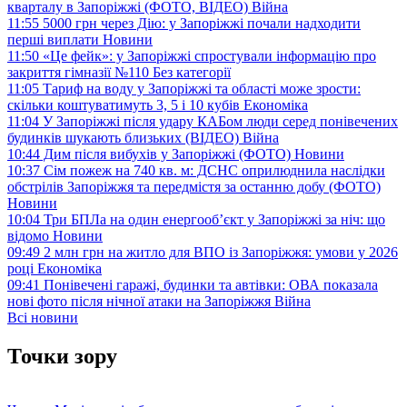
кварталу в Запоріжжі (ФОТО, ВІДЕО)
Війна
11:55
5000 грн через Дію: у Запоріжжі почали надходити
перші виплати
Новини
11:50
«Це фейк»: у Запоріжжі спростували інформацію про
закриття гімназії №110
Без категорії
11:05
Тариф на воду у Запоріжжі та області може зрости:
скільки коштуватимуть 3, 5 і 10 кубів
Економіка
11:04
У Запоріжжі після удару КАБом люди серед понівечених
будинків шукають близьких (ВІДЕО)
Війна
10:44
Дим після вибухів у Запоріжжі (ФОТО)
Новини
10:37
Сім пожеж на 740 кв. м: ДСНС оприлюднила наслідки
обстрілів Запоріжжя та передмістя за останню добу (ФОТО)
Новини
10:04
Три БПЛа на один енергооб’єкт у Запоріжжі за ніч: що
відомо
Новини
09:49
2 млн грн на житло для ВПО із Запоріжжя: умови у 2026
році
Економіка
09:41
Понівечені гаражі, будинки та автівки: ОВА показала
нові фото після нічної атаки на Запоріжжя
Війна
Всі новини
Точки зору