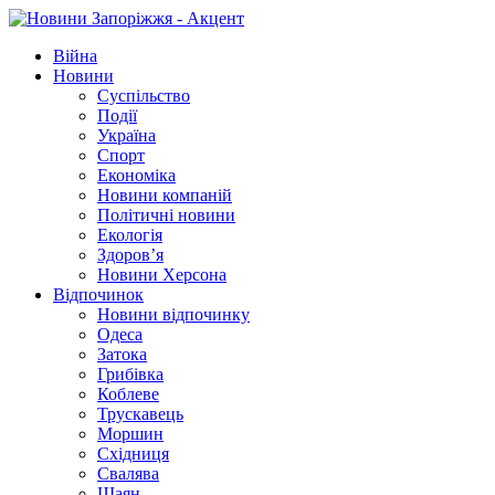
Війна
Новини
Суспільство
Події
Україна
Спорт
Економіка
Новини компаній
Політичні новини
Екологія
Здоров’я
Новини Херсона
Відпочинок
Новини відпочинку
Одеса
Затока
Грибівка
Коблеве
Трускавець
Моршин
Східниця
Свалява
Шаян