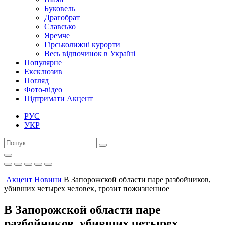
Буковель
Драгобрат
Славсько
Яремче
Гірськолижні курорти
Весь відпочинок в Україні
Популярне
Ексклюзив
Погляд
Фото-відео
Підтримати Акцент
РУС
УКР
Акцент
Новини
В Запорожской области паре разбойников,
убивших четырех человек, грозит пожизненное
В Запорожской области паре
разбойников, убивших четырех