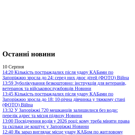
Останні новини
10 Серпня
14:20
Кількість постраждалих після удару КАБами по
Запоріжжю зросла до 24: серед них двоє дітей (ФОТО)
Війна
13:59
Зуболікування безкоштовно: інструкція для ветеранів,
ветеранок та військовослужбовців
Новини
13:45
Кількість постраждалих після удару КАБами по
Запоріжжю зросла до 18: 10-річна дівчинка у тяжкому стані
(ФОТО)
Війна
13:32
У Запоріжжі 720 мешканців залишилися без води:
перелік адрес та місця підвозу
Новини
13:00
Посвідчення водія у 2026 році: кому треба міняти права
та скільки це коштує у Запоріжжі
Новини
12:40
Як зараз виглядає місце удару КАБом по житловому