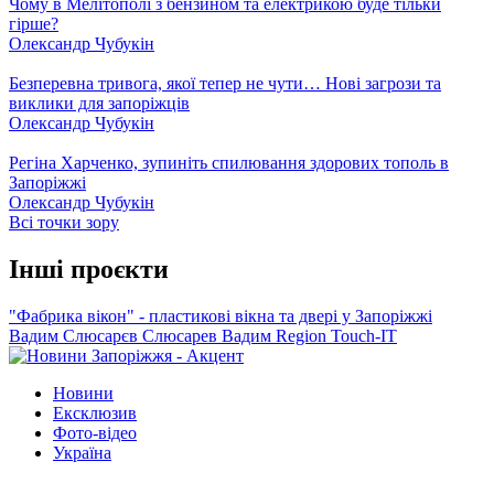
Чому в Мелітополі з бензином та електрикою буде тільки
гірше?
Олександр Чубукін
Безперевна тривога, якої тепер не чути… Нові загрози та
виклики для запоріжців
Олександр Чубукін
Регіна Харченко, зупиніть спилювання здорових тополь в
Запоріжжі
Олександр Чубукін
Всі точки зору
Інші проєкти
"Фабрика вікон" - пластикові вікна та двері у Запоріжжі
Вадим Слюсарєв
Слюсарев Вадим
Region
Touch-IT
Новини
Ексклюзив
Фото-відео
Україна