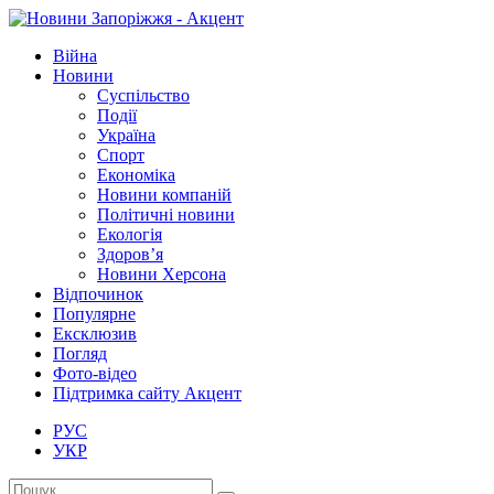
Війна
Новини
Суспільство
Події
Україна
Спорт
Економіка
Новини компаній
Політичні новини
Екологія
Здоров’я
Новини Херсона
Відпочинок
Популярне
Ексклюзив
Погляд
Фото-відео
Підтримка сайту Акцент
РУС
УКР