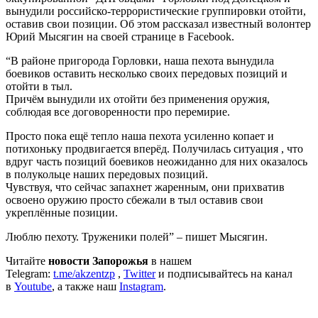
вынудили российско-террористические группировки отойти,
оставив свои позиции. Об этом рассказал известный волонтер
Юрий Мысягин на своей странице в Facebook.
“В районе пригорода Горловки, наша пехота вынудила
боевиков оставить несколько своих передовых позиций и
отойти в тыл.
Причём вынудили их отойти без применения оружия,
соблюдая все договоренности про перемирие.
Просто пока ещё тепло наша пехота усиленно копает и
потихоньку продвигается вперёд. Получилась ситуация , что
вдруг часть позиций боевиков неожиданно для них оказалось
в полукольце наших передовых позиций.
Чувствуя, что сейчас запахнет жаренным, они прихватив
освоено оружию просто сбежали в тыл оставив свои
укреплённые позиции.
Люблю пехоту. Труженики полей” – пишет Мысягин.
Читайте
новости Запорожья
в нашем
Telegram:
t.me/akzentzp
,
Twitter
и подписывайтесь на канал
в
Youtube
, а также наш
Instagram
.