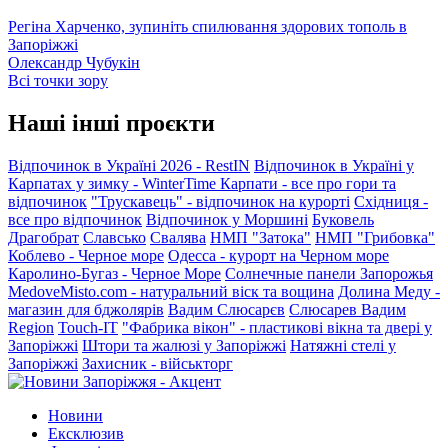
Регіна Харченко, зупиніть спилювання здорових тополь в
Запоріжжі
Олександр Чубукін
Всі точки зору
Наші інші проєкти
Відпочинок в Україні 2026 - RestIN
Відпочинок в Україні у
Карпатах у зимку - WinterTime
Карпати - все про гори та
відпочинок
"Трускавець" - відпочинок на курорті
Східниця -
все про відпочинок
Відпочинок у Моршині
Буковель
Драгобрат
Славсько
Свалява
НМП "Затока"
НМП "Грибовка"
Коблево - Черное море
Одесса - курорт на Черном море
Каролино-Бугаз - Черное Море
Солнечные панели Запорожья
MedoveMisto.com - натуральний віск та вощина
Долина Меду -
магазин для бджолярів
Вадим Слюсарєв
Слюсарев Вадим
Region
Touch-IT
"Фабрика вікон" - пластикові вікна та двері у
Запоріжжі
Штори та жалюзі у Запоріжжі
Натяжні стелі у
Запоріжжі
Захисник - військторг
Новини
Ексклюзив