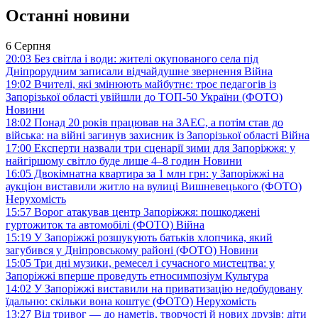
Останні новини
6 Серпня
20:03
Без світла і води: жителі окупованого села під
Дніпрорудним записали відчайдушне звернення
Війна
19:02
Вчителі, які змінюють майбутнє: троє педагогів із
Запорізької області увійшли до ТОП-50 України (ФОТО)
Новини
18:02
Понад 20 років працював на ЗАЕС, а потім став до
війська: на війні загинув захисник із Запорізької області
Війна
17:00
Експерти назвали три сценарії зими для Запоріжжя: у
найгіршому світло буде лише 4–8 годин
Новини
16:05
Двокімнатна квартира за 1 млн грн: у Запоріжжі на
аукціон виставили житло на вулиці Вишневецького (ФОТО)
Нерухомість
15:57
Ворог атакував центр Запоріжжя: пошкоджені
гуртожиток та автомобілі (ФОТО)
Війна
15:19
У Запоріжжі розшукують батьків хлопчика, який
загубився у Дніпровському районі (ФОТО)
Новини
15:05
Три дні музики, ремесел і сучасного мистецтва: у
Запоріжжі вперше проведуть етносимпозіум
Культура
14:02
У Запоріжжі виставили на приватизацію недобудовану
їдальню: скільки вона коштує (ФОТО)
Нерухомість
13:27
Від тривог — до наметів, творчості й нових друзів: діти