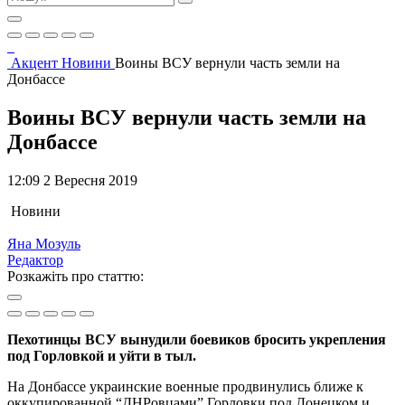
Акцент
Новини
Воины ВСУ вернули часть земли на
Донбассе
Воины ВСУ вернули часть земли на
Донбассе
12:09 2 Вересня 2019
Новини
Яна Мозуль
Редактор
Розкажіть про статтю:
Пехотинцы ВСУ вынудили боевиков бросить укрепления
под Горловкой и уйти в тыл.
На Донбассе украинские военные продвинулись ближе к
оккупированной “ДНРовцами” Горловки под Донецком и