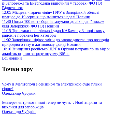
із Запоріжжя та Енергодара відпочили у таборах (ФОТО)
Відпочинок
12:05
Місцева «гаряча лінія» ПФУ в Запорізькій області
працює до 19 серпня: що зміниться надалі
Новини
11:40
Понад 100 вогнеборців залучали до ліквідації пожеж
біля Запоріжжя (ФОТО)
Новини
11:15
Три атаки по автівках і удар КАБами: у Запорізькому
районі є поранені
Без категорії
11:02
Запоріжжя ініціює зміни до законодавства про розподіл
природного газу в житловому фонді
Новини
10:10
Знищення російської ДРГ в Оріхові потрапило на відео:
аналітик оцінив загрозу штурму
Війна
Всі новини
Точки зору
Чому в Мелітополі з бензином та електрикою буде тільки
гірше?
Олександр Чубукін
Безперевна тривога, якої тепер не чути… Нові загрози та
виклики для запоріжців
Олександр Чубукін