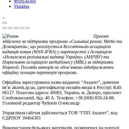
Фото-відео
Україна
Проєкт
здійснено за підтримки програми «Сильніші разом: Медіа та
Демократія», що реалізується Всесвітньою асоціацією
видавців новин (WAN-IFRA) у партнерстві з Асоціацією
«Незалежні регіональні видавці України» (АНРВУ) та
Норвезькою асоціацією медіабізнесу (MBL) за підтримки
Норвегії. Погляди авторів не обов’язково відображають
офіційну позицію партнерів програми.
Офіційна зареєстрована назва видання: “Акцент”, доменне
ім’я: akzent.zp.ua, ідентифікатор онлайн-медіа в Реєстрі: R40-
06127. Поштова адреса: 49083, Україна, м. Дніпро, проспект
Слобожанський, буд. 40 А. Телефон: +38 (068) 859-24-88.
Головний редактор Чубукін Олександр
Управління сайтом здійснюється ТОВ “ГПП Акцент”, код
ЄДРПОУ 39404303
Використання будь-яких матеріалів, розміщених на порталі