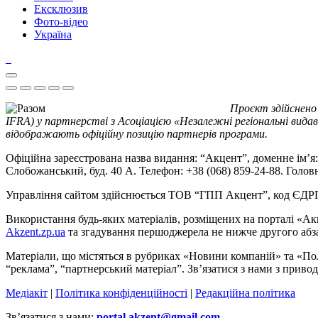
Ексклюзив
Фото-відео
Україна
Проєкт здійснено
IFRA) у партнерстві з Асоціацією «Незалежні регіональні видав
відображають офіційну позицію партнерів програми.
Офіційна зареєстрована назва видання: “Акцент”, доменне ім’я: 
Слобожанський, буд. 40 А. Телефон: +38 (068) 859-24-88. Голо
Управління сайтом здійснюється ТОВ “ГПП Акцент”, код ЄД
Використання будь-яких матеріалів, розміщених на порталі «Ак
Akzent.zp.ua
та згадування першоджерела не нижче другого абза
Матеріали, що містяться в рубриках «Новини компаній» та «По
“реклама”, “партнерський матеріал”. Зв’язатися з нами з приво
Медіакіт
|
Політика конфіденційності
|
Редакційна політика
Зв’язатися з нами:
portal.akzent@gmail.com