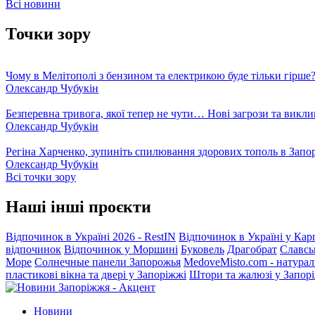
Всі новини
Точки зору
Чому в Мелітополі з бензином та електрикою буде тільки гірше
Олександр Чубукін
Безперевна тривога, якої тепер не чути… Нові загрози та викли
Олександр Чубукін
Регіна Харченко, зупиніть спилювання здорових тополь в Запо
Олександр Чубукін
Всі точки зору
Наші інші проєкти
Відпочинок в Україні 2026 - RestIN
Відпочинок в Україні у Кар
відпочинок
Відпочинок у Моршині
Буковель
Драгобрат
Славсь
Море
Солнечные панели Запорожья
MedoveMisto.com - натурал
пластикові вікна та двері у Запоріжжі
Штори та жалюзі у Запор
Новини