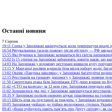
Останні новини
7 Серпня
19:11
Спека у Запоріжжі закінчується: коли температура впаде о
16:54
Рятувальники гасили пожежу після обстрілу — РФ завдал
15:55
Які будинки в Запоріжжі залишаться без світла наприкінц
15:02
Із 15 серпня на Запоріжжі заборонять ловити раків: що в
14:03
На Запоріжжі у відомому ресторані виявили купу поруш
13:15
У Марганці росіяни вдарили біля місця набору води: баг
13:02
Окрім «Пакунка школяра»: у Запоріжжі багатодітні роди
12:15
Реєстрація на грошову допомогу у Запоріжжі: номери те
11:59
Смертельна атака біля Запоріжжя: FPV-дрон вдарив по 
11:42
«СТО на колесах» за 12 млн грн: Запоріжжя передало ві
11:02
Залишилося два дні: у Запоріжжі завершується реєстрація
10:35
У Запоріжжі поліція охорони шукає працівника на голов
10:15
Шість атак на підстанції за тиждень: у Запоріжжі віднови
10:05
Запоріжжя увійшло до трійки молодіжних столиць Україн
09:45
«Вони руйнують навіть пам’ять про Другу світову»: як с