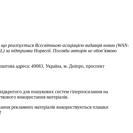
 що реалізується Всесвітньою асоціацією видавців новин (WAN-
) за підтримки Норвегії. Погляди авторів не обов’язково
оштова адреса: 49083, Україна, м. Дніпро, проспект
т відкритого для пошукових систем гіперпосилання на
ткового використання матеріалів.
ування рекламних матеріалів використвуються плашки
2