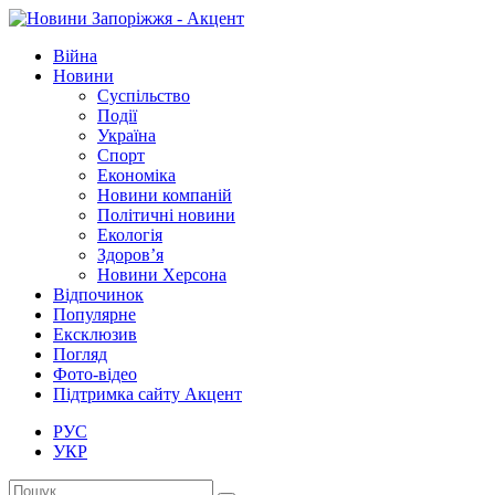
Війна
Новини
Суспільство
Події
Україна
Спорт
Економіка
Новини компаній
Політичні новини
Екологія
Здоров’я
Новини Херсона
Відпочинок
Популярне
Ексклюзив
Погляд
Фото-відео
Підтримка сайту Акцент
РУС
УКР