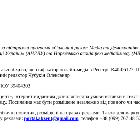
 за підтримки програми «Сильніші разом: Медіа та Демократія»,
ці України» (АНРВУ) та Норвезькою асоціацією медіабізнесу (MBL
akzent.zp.ua, ідентифікатор онлайн-медіа в Реєстрі: R40-06127. П
вний редактор Чубукін Олександр
РПОУ 39404303
цент», інтернет-виданням дозволяється за умови вставки в текс
цу. Посилання має бути розміщене незалежно від повного чи час
літичні новини», розміщені на правах реклами. Також для марк
ду реклами:
portal.akzent@gmail.com
, телефон +38 (099) 767-48-5