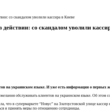
вии: со скандалом уволили кассира в Киеве
 действии: со скандалом уволили касси
тов на украинском языке. И уже есть информация о первых ж
нежелания обслуживать клиентов на украинском языке. Об этом 
а, что в супермаркете “Новус” на Златоустовской улице кассир 
ться и принять меры по отношению сотрудницы.