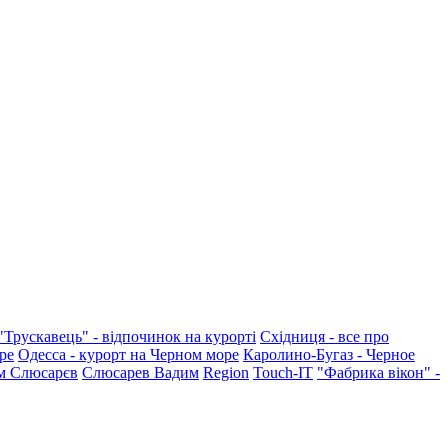
"Трускавець" - відпочинок на курорті
Східниця - все про
ре
Одесса - курорт на Черном море
Каролино-Бугаз - Черное
м Слюсарєв
Слюсарев Вадим
Region
Touch-IT
"Фабрика вікон" -