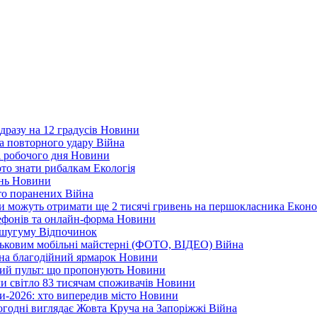
дразу на 12 градусів
Новини
а повторного удару
Війна
і робочого дня
Новини
арто знати рибалкам
Екологія
ень
Новини
ато поранених
Війна
ни можуть отримати ще 2 тисячі гривень на першокласника
Еконо
лефонів та онлайн-форма
Новини
Кушугуму
Відпочинок
йськовим мобільні майстерні (ФОТО, ВІДЕО)
Війна
 на благодійний ярмарок
Новини
ний пульт: що пропонують
Новини
ли світло 83 тисячам споживачів
Новини
и-2026: хто випередив місто
Новини
ьогодні виглядає Жовта Круча на Запоріжжі
Війна