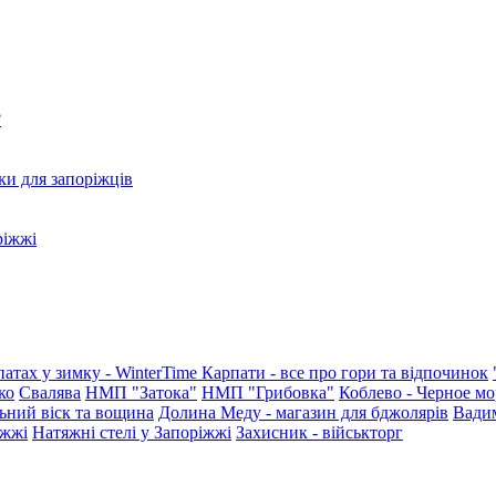
?
ки для запоріжців
ріжжі
патах у зимку - WinterTime
Карпати - все про гори та відпочинок
ко
Свалява
НМП "Затока"
НМП "Грибовка"
Коблево - Черное мо
ьний віск та вощина
Долина Меду - магазин для бджолярів
Вади
іжжі
Натяжні стелі у Запоріжжі
Захисник - військторг