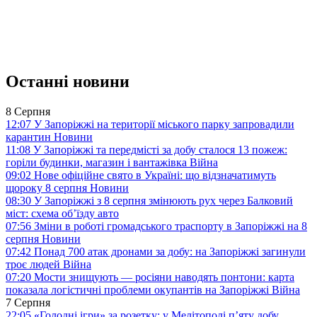
Останні новини
8 Серпня
12:07
У Запоріжжі на території міського парку запровадили
карантин
Новини
11:08
У Запоріжжі та передмісті за добу сталося 13 пожеж:
горіли будинки, магазин і вантажівка
Війна
09:02
Нове офіційне свято в Україні: що відзначатимуть
щороку 8 серпня
Новини
08:30
У Запоріжжі з 8 серпня змінюють рух через Балковий
міст: схема об’їзду
авто
07:56
Зміни в роботі громадського траспорту в Запоріжжі на 8
серпня
Новини
07:42
Понад 700 атак дронами за добу: на Запоріжжі загинули
троє людей
Війна
07:20
Мости знищують — росіяни наводять понтони: карта
показала логістичні проблеми окупантів на Запоріжжі
Війна
7 Серпня
22:05
«Голодні ігри» за розетку: у Мелітополі п’яту добу