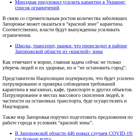
Минздрав предложил усилить карантин в Украине:
список ограничений
В связи со стремительным ростом количества заболевших
Запорожье может оказаться в “красной зоне” карантина.
Соответственно, власти будут вынужденны усиливать
ограничения.
Школы, транспорт, рынки: что происходит в районе
Запорожской области из «красной» зоны
Как отмечают в мэрии, главная задача сейчас не только
уберечь людей и их здоровье, но и “не остановить город”.
Представители Нацполиции подчеркнули, что будет усилено
патрулирование и проверка соблюдения требований
карантина в магазинах, кафе, транспорте и других объектов.
Патрулирование в местах массового скопления людей, в
частности на остановках транспорта, буде осуществлять и
Нацгвардия.
Также мэр Запорожья поручил подготовить предложения по
работе города в условиях “красной зоны”.
В Запорожской области 446 новых случаев COVID-19:
где больше всего