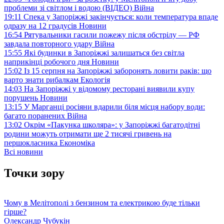
проблеми зі світлом і водою (ВІДЕО)
Війна
19:11
Спека у Запоріжжі закінчується: коли температура впаде
одразу на 12 градусів
Новини
16:54
Рятувальники гасили пожежу після обстрілу — РФ
завдала повторного удару
Війна
15:55
Які будинки в Запоріжжі залишаться без світла
наприкінці робочого дня
Новини
15:02
Із 15 серпня на Запоріжжі заборонять ловити раків: що
варто знати рибалкам
Екологія
14:03
На Запоріжжі у відомому ресторані виявили купу
порушень
Новини
13:15
У Марганці росіяни вдарили біля місця набору води:
багато поранених
Війна
13:02
Окрім «Пакунка школяра»: у Запоріжжі багатодітні
родини можуть отримати ще 2 тисячі гривень на
першокласника
Економіка
Всі новини
Точки зору
Чому в Мелітополі з бензином та електрикою буде тільки
гірше?
Олександр Чубукін