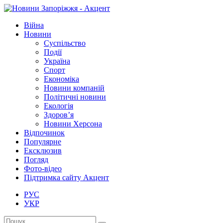
Війна
Новини
Суспільство
Події
Україна
Спорт
Економіка
Новини компаній
Політичні новини
Екологія
Здоров’я
Новини Херсона
Відпочинок
Популярне
Ексклюзив
Погляд
Фото-відео
Підтримка сайту Акцент
РУС
УКР