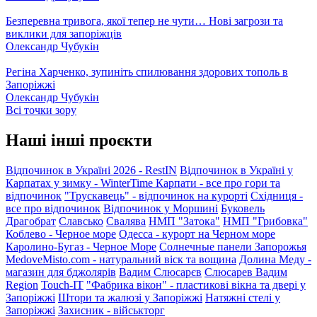
Безперевна тривога, якої тепер не чути… Нові загрози та
виклики для запоріжців
Олександр Чубукін
Регіна Харченко, зупиніть спилювання здорових тополь в
Запоріжжі
Олександр Чубукін
Всі точки зору
Наші інші проєкти
Відпочинок в Україні 2026 - RestIN
Відпочинок в Україні у
Карпатах у зимку - WinterTime
Карпати - все про гори та
відпочинок
"Трускавець" - відпочинок на курорті
Східниця -
все про відпочинок
Відпочинок у Моршині
Буковель
Драгобрат
Славсько
Свалява
НМП "Затока"
НМП "Грибовка"
Коблево - Черное море
Одесса - курорт на Черном море
Каролино-Бугаз - Черное Море
Солнечные панели Запорожья
MedoveMisto.com - натуральний віск та вощина
Долина Меду -
магазин для бджолярів
Вадим Слюсарєв
Слюсарев Вадим
Region
Touch-IT
"Фабрика вікон" - пластикові вікна та двері у
Запоріжжі
Штори та жалюзі у Запоріжжі
Натяжні стелі у
Запоріжжі
Захисник - військторг