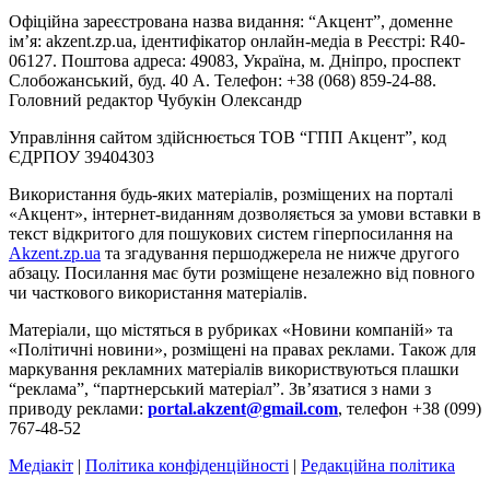
Офіційна зареєстрована назва видання: “Акцент”, доменне
ім’я: akzent.zp.ua, ідентифікатор онлайн-медіа в Реєстрі: R40-
06127. Поштова адреса: 49083, Україна, м. Дніпро, проспект
Слобожанський, буд. 40 А. Телефон: +38 (068) 859-24-88.
Головний редактор Чубукін Олександр
Управління сайтом здійснюється ТОВ “ГПП Акцент”, код
ЄДРПОУ 39404303
Використання будь-яких матеріалів, розміщених на порталі
«Акцент», інтернет-виданням дозволяється за умови вставки в
текст відкритого для пошукових систем гіперпосилання на
Akzent.zp.ua
та згадування першоджерела не нижче другого
абзацу. Посилання має бути розміщене незалежно від повного
чи часткового використання матеріалів.
Матеріали, що містяться в рубриках «Новини компаній» та
«Політичні новини», розміщені на правах реклами. Також для
маркування рекламних матеріалів використвуються плашки
“реклама”, “партнерський матеріал”. Зв’язатися з нами з
приводу реклами:
portal.akzent@gmail.com
, телефон +38 (099)
767-48-52
Медіакіт
|
Політика конфіденційності
|
Редакційна політика