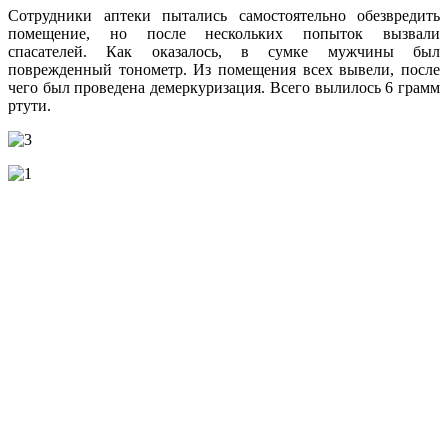
Сотрудники аптеки пытались самостоятельно обезвредить
помещение, но после нескольких попыток вызвали
спасателей. Как оказалось, в сумке мужчины был
поврежденный тонометр. Из помещения всех вывели, после
чего был проведена демеркуризация. Всего вылилось 6 грамм
ртути.