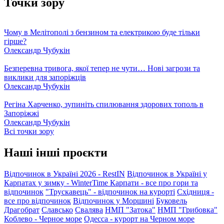
Точки зору
Чому в Мелітополі з бензином та електрикою буде тільки
гірше?
Олександр Чубукін
Безперевна тривога, якої тепер не чути… Нові загрози та
виклики для запоріжців
Олександр Чубукін
Регіна Харченко, зупиніть спилювання здорових тополь в
Запоріжжі
Олександр Чубукін
Всі точки зору
Наші інші проєкти
Відпочинок в Україні 2026 - RestIN
Відпочинок в Україні у
Карпатах у зимку - WinterTime
Карпати - все про гори та
відпочинок
"Трускавець" - відпочинок на курорті
Східниця -
все про відпочинок
Відпочинок у Моршині
Буковель
Драгобрат
Славсько
Свалява
НМП "Затока"
НМП "Грибовка"
Коблево - Черное море
Одесса - курорт на Черном море