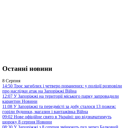
Останні новини
8 Серпня
14:50
Троє загиблих і четверо поранених: у поліції розповіли
про наслідки атак на Запоріжжі
Війна
12:07
У Запоріжжі на території міського парку запровадили
карантин
Новини
11:08
У Запоріжжі та передмісті за добу сталося 13 пожеж:
горіли будинки, магазин і вантажівка
Війна
09:02
Нове офіційне свято в Україні: що відзначатимуть
щороку 8 серпня
Новини
08:30
У Запоріжжі з 8 серпня змінюють рух через Балковий