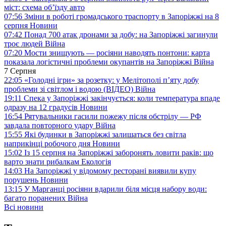
міст: схема об’їзду
авто
07:56
Зміни в роботі громадського траспорту в Запоріжжі на 8
серпня
Новини
07:42
Понад 700 атак дронами за добу: на Запоріжжі загинули
троє людей
Війна
07:20
Мости знищують — росіяни наводять понтони: карта
показала логістичні проблеми окупантів на Запоріжжі
Війна
7 Серпня
22:05
«Голодні ігри» за розетку: у Мелітополі п’яту добу
проблеми зі світлом і водою (ВІДЕО)
Війна
19:11
Спека у Запоріжжі закінчується: коли температура впаде
одразу на 12 градусів
Новини
16:54
Рятувальники гасили пожежу після обстрілу — РФ
завдала повторного удару
Війна
15:55
Які будинки в Запоріжжі залишаться без світла
наприкінці робочого дня
Новини
15:02
Із 15 серпня на Запоріжжі заборонять ловити раків: що
варто знати рибалкам
Екологія
14:03
На Запоріжжі у відомому ресторані виявили купу
порушень
Новини
13:15
У Марганці росіяни вдарили біля місця набору води:
багато поранених
Війна
Всі новини