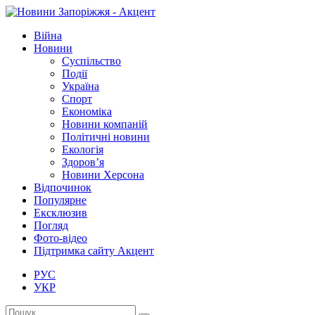
Війна
Новини
Суспільство
Події
Україна
Спорт
Економіка
Новини компаній
Політичні новини
Екологія
Здоров’я
Новини Херсона
Відпочинок
Популярне
Ексклюзив
Погляд
Фото-відео
Підтримка сайту Акцент
РУС
УКР