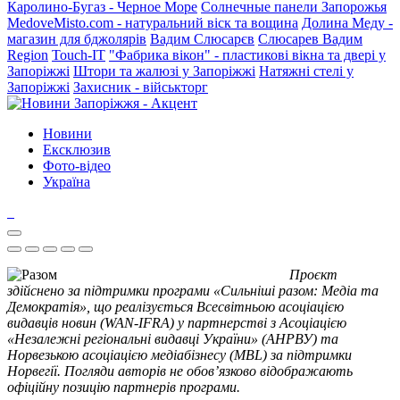
Каролино-Бугаз - Черное Море
Солнечные панели Запорожья
MedoveMisto.com - натуральний віск та вощина
Долина Меду -
магазин для бджолярів
Вадим Слюсарєв
Слюсарев Вадим
Region
Touch-IT
"Фабрика вікон" - пластикові вікна та двері у
Запоріжжі
Штори та жалюзі у Запоріжжі
Натяжні стелі у
Запоріжжі
Захисник - військторг
Новини
Ексклюзив
Фото-відео
Україна
Проєкт
здійснено за підтримки програми «Сильніші разом: Медіа та
Демократія», що реалізується Всесвітньою асоціацією
видавців новин (WAN-IFRA) у партнерстві з Асоціацією
«Незалежні регіональні видавці України» (АНРВУ) та
Норвезькою асоціацією медіабізнесу (MBL) за підтримки
Норвегії. Погляди авторів не обов’язково відображають
офіційну позицію партнерів програми.