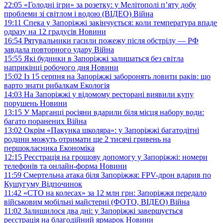
22:05
«Голодні ігри» за розетку: у Мелітополі п’яту добу
проблеми зі світлом і водою (ВІДЕО)
Війна
19:11
Спека у Запоріжжі закінчується: коли температура впаде
одразу на 12 градусів
Новини
16:54
Рятувальники гасили пожежу після обстрілу — РФ
завдала повторного удару
Війна
15:55
Які будинки в Запоріжжі залишаться без світла
наприкінці робочого дня
Новини
15:02
Із 15 серпня на Запоріжжі заборонять ловити раків: що
варто знати рибалкам
Екологія
14:03
На Запоріжжі у відомому ресторані виявили купу
порушень
Новини
13:15
У Марганці росіяни вдарили біля місця набору води:
багато поранених
Війна
13:02
Окрім «Пакунка школяра»: у Запоріжжі багатодітні
родини можуть отримати ще 2 тисячі гривень на
першокласника
Економіка
12:15
Реєстрація на грошову допомогу у Запоріжжі: номери
телефонів та онлайн-форма
Новини
11:59
Смертельна атака біля Запоріжжя: FPV-дрон вдарив по
Кушугуму
Відпочинок
11:42
«СТО на колесах» за 12 млн грн: Запоріжжя передало
військовим мобільні майстерні (ФОТО, ВІДЕО)
Війна
11:02
Залишилося два дні: у Запоріжжі завершується
реєстрація на благодійний ярмарок
Новини