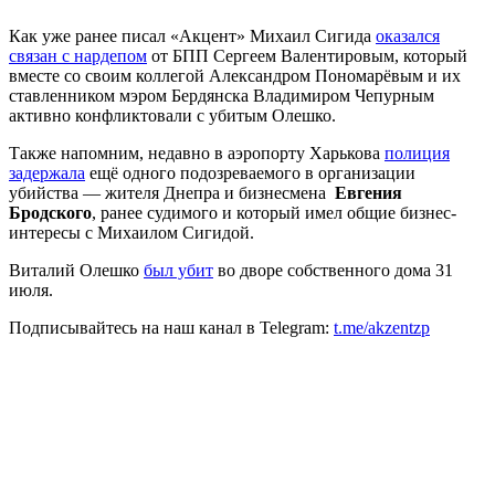
Как уже ранее писал «Акцент» Михаил Сигида
оказался
связан с нардепом
от БПП Сергеем Валентировым, который
вместе со своим коллегой Александром Пономарёвым и их
ставленником мэром Бердянска Владимиром Чепурным
активно конфликтовали с убитым Олешко.
Также напомним, недавно в аэропорту Харькова
полиция
задержала
ещё одного подозреваемого в организации
убийства — жителя Днепра и бизнесмена
Евгения
Бродского
, ранее судимого и который имел общие бизнес-
интересы с Михаилом Сигидой.
Виталий Олешко
был убит
во дворе собственного дома 31
июля.
Подписывайтесь на наш канал в Telegram:
t.me/akzentzp