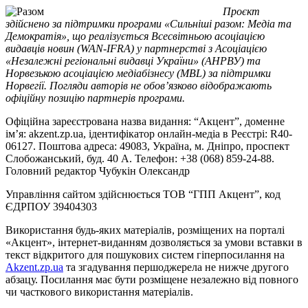
Проєкт
здійснено за підтримки програми «Сильніші разом: Медіа та
Демократія», що реалізується Всесвітньою асоціацією
видавців новин (WAN-IFRA) у партнерстві з Асоціацією
«Незалежні регіональні видавці України» (АНРВУ) та
Норвезькою асоціацією медіабізнесу (MBL) за підтримки
Норвегії. Погляди авторів не обов’язково відображають
офіційну позицію партнерів програми.
Офіційна зареєстрована назва видання: “Акцент”, доменне
ім’я: akzent.zp.ua, ідентифікатор онлайн-медіа в Реєстрі: R40-
06127. Поштова адреса: 49083, Україна, м. Дніпро, проспект
Слобожанський, буд. 40 А. Телефон: +38 (068) 859-24-88.
Головний редактор Чубукін Олександр
Управління сайтом здійснюється ТОВ “ГПП Акцент”, код
ЄДРПОУ 39404303
Використання будь-яких матеріалів, розміщених на порталі
«Акцент», інтернет-виданням дозволяється за умови вставки в
текст відкритого для пошукових систем гіперпосилання на
Akzent.zp.ua
та згадування першоджерела не нижче другого
абзацу. Посилання має бути розміщене незалежно від повного
чи часткового використання матеріалів.