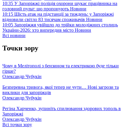
10:35
У Запоріжжі поліція охорони шукає працівника на
головний пульт: що пропонують
Новини
10:15
Шість атак на підстанції за тиждень: у Запоріжжі
відновили світло 83 тисячам споживачів
Новини
10:05
Запоріжжя увійшло до трійки молодіжних столиць
України-2026: хто випередив місто
Новини
Всі новини
Точки зору
Чому в Мелітополі з бензином та електрикою буде тільки
гірше?
Олександр Чубукін
Безперевна тривога, якої тепер не чути… Нові загрози та
виклики для запоріжців
Олександр Чубукін
Регіна Харченко, зупиніть спилювання здорових тополь в
Запоріжжі
Олександр Чубукін
Всі точки зору