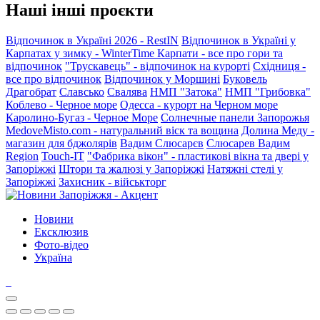
Наші інші проєкти
Відпочинок в Україні 2026 - RestIN
Відпочинок в Україні у
Карпатах у зимку - WinterTime
Карпати - все про гори та
відпочинок
"Трускавець" - відпочинок на курорті
Східниця -
все про відпочинок
Відпочинок у Моршині
Буковель
Драгобрат
Славсько
Свалява
НМП "Затока"
НМП "Грибовка"
Коблево - Черное море
Одесса - курорт на Черном море
Каролино-Бугаз - Черное Море
Солнечные панели Запорожья
MedoveMisto.com - натуральний віск та вощина
Долина Меду -
магазин для бджолярів
Вадим Слюсарєв
Слюсарев Вадим
Region
Touch-IT
"Фабрика вікон" - пластикові вікна та двері у
Запоріжжі
Штори та жалюзі у Запоріжжі
Натяжні стелі у
Запоріжжі
Захисник - військторг
Новини
Ексклюзив
Фото-відео
Україна