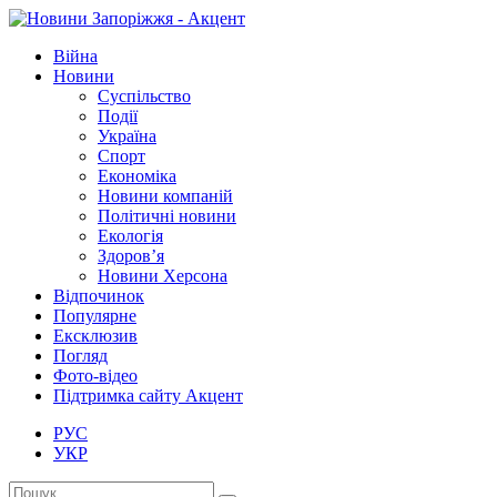
Війна
Новини
Суспільство
Події
Україна
Спорт
Економіка
Новини компаній
Політичні новини
Екологія
Здоров’я
Новини Херсона
Відпочинок
Популярне
Ексклюзив
Погляд
Фото-відео
Підтримка сайту Акцент
РУС
УКР