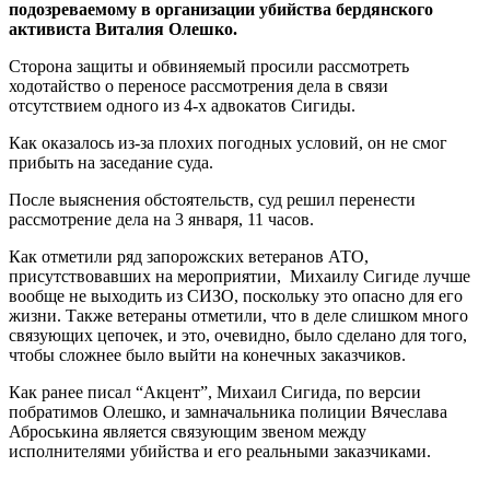
подозреваемому в организации убийства бердянского
активиста Виталия Олешко.
Сторона защиты и обвиняемый просили рассмотреть
ходотайство о переносе рассмотрения дела в связи
отсутствием одного из 4-х адвокатов Сигиды.
Как оказалось из-за плохих погодных условий, он не смог
прибыть на заседание суда.
После выяснения обстоятельств, суд решил перенести
рассмотрение дела на 3 января, 11 часов.
Как отметили ряд запорожских ветеранов АТО,
присутствовавших на мероприятии, Михаилу Сигиде лучше
вообще не выходить из СИЗО, поскольку это опасно для его
жизни. Также ветераны отметили, что в деле слишком много
связующих цепочек, и это, очевидно, было сделано для того,
чтобы сложнее было выйти на конечных заказчиков.
Как ранее писал “Акцент”, Михаил Сигида, по версии
побратимов Олешко, и замначальника полиции Вячеслава
Аброськина является связующим звеном между
исполнителями убийства и его реальными заказчиками.